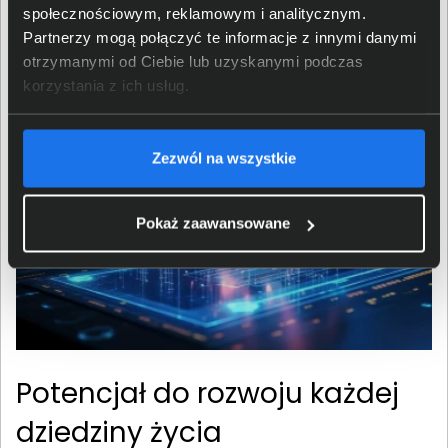
nie pobiera dużych ilości energii. Przekłada się to na kilka
społecznościowym, reklamowym i analitycznym.
zalet, jak oszczędność energii przy pracy mobilnej,
Partnerzy mogą połączyć te informacje z innymi danymi
zmniejszona emisja ciepła oraz większa wydajność
otrzymanymi od Ciebie lub uzyskanymi podczas
komputera.
korzystania z ich usług.
Zezwól na wszystkie
Pokaż zaawansowane
Potencjał do rozwoju każdej
dziedziny życia