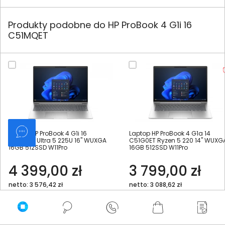
Produkty podobne do HP ProBook 4 G1i 16
C51MQET
Laptop HP ProBook 4 G1i 16
Laptop HP ProBook 4 G1a 14
C51G4ET Ultra 5 225U 16" WUXGA
C51G0ET Ryzen 5 220 14" WUXG
16GB 512SSD W11Pro
16GB 512SSD W11Pro
4 399,00 zł
3 799,00 zł
netto: 3 576,42 zł
netto: 3 088,62 zł
Włóż do torby
Włóż do torby