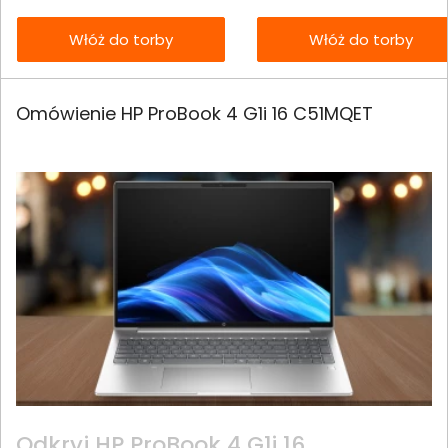
Włóż do torby
Włóż do torby
Omówienie HP ProBook 4 G1i 16 C51MQET
Odkryj HP ProBook 4 G1i 16