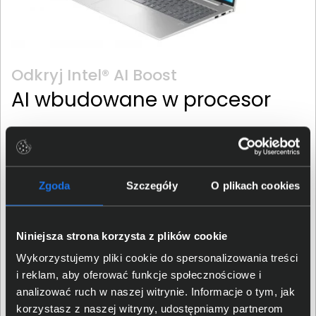
Odkryj Intel® AI Boost
AI wbudowane w procesor
Nowa hybrydowa architektura firmy Intel, zawarta w
każdym procesorze Core™ Ultra, integruje CPU, GPU i
NPU w jednym pakiecie. Pozwoli to na korzystanie z
Zgoda
Szczegóły
O plikach cookies
nowych, ekscytujących możliwości sztucznej inteligencji.
Jako przykłady mogą posłużyć tłumaczenie języka w
czasie rzeczywistym, czy ulepszone środowiska gier.
Niniejsza strona korzysta z plików cookie
Umożliwi to ponad 300 funkcji zintegrowanych w
produktach niezależnych dostawców oprogramowania
Wykorzystujemy pliki cookie do spersonalizowania treści
(ISV), które są akcelerowane przez AI. Jednocześnie
i reklam, aby oferować funkcje społecznościowe i
obsługa nawet długotrwałych, intensywnie
analizować ruch w naszej witrynie. Informacje o tym, jak
wykorzystujących sztuczną inteligencję obciążeniach,
korzystasz z naszej witryny, udostępniamy partnerom