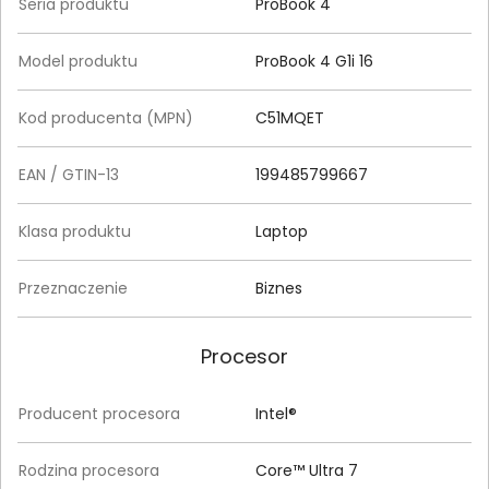
Seria produktu
ProBook 4
Model produktu
ProBook 4 G1i 16
Kod producenta (MPN)
C51MQET
EAN / GTIN-13
199485799667
Klasa produktu
Laptop
Przeznaczenie
Biznes
Procesor
Producent procesora
Intel®
Rodzina procesora
Core™ Ultra 7