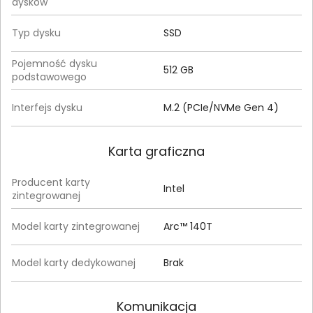
dysków
Typ dysku
SSD
Pojemność dysku
512 GB
podstawowego
Interfejs dysku
M.2 (PCIe/NVMe Gen 4)
Karta graficzna
Producent karty
Intel
zintegrowanej
Model karty zintegrowanej
Arc™ 140T
Model karty dedykowanej
Brak
Komunikacja