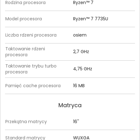
Rodzina procesora
Ryzen™ 7
Model procesora
Ryzen™ 7 7735U
Liczba rdzeni procesora
osiem
Taktowanie rdzeni
2,7 GHz
procesora
Taktowanie trybu turbo
4,75 GHz
procesora
Pamięć cache procesora
16 MB
Matryca
Przekątna matrycy
16''
Standard matrycy
WUXGA