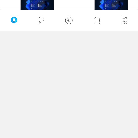
Laptop HP ProBook 465 G11
Laptop HP ProBook 465 G11
A38DTET R5 7535U 16" WUXGA
A38DTET R5 7535U 16" WUXGA
16GB 512SSD W11Pro
32GB 1000SSD W11Pro
3 349,00 zł
4 699,00 zł
netto: 2 722,76 zł
netto: 3 820,33 zł
Zapytaj o dostępność
Zapytaj o dostępność
Opinie o produkcie HP ProBook 465 G11
A38DVET
Oceń produkt
0 - ilość opinii o produkcie