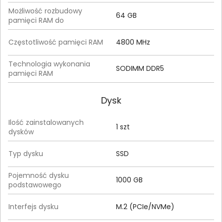
Możliwość rozbudowy
64 GB
pamięci RAM do
Częstotliwość pamięci RAM
4800 MHz
Technologia wykonania
SODIMM DDR5
pamięci RAM
Dysk
Ilość zainstalowanych
1 szt
dysków
Typ dysku
SSD
Pojemność dysku
1000 GB
podstawowego
Interfejs dysku
M.2 (PCIe/NVMe)