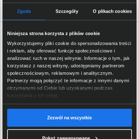
pl_sales@synology.com
Zgoda
Szczegóły
O plikach cookies
Opinie o produkcie
Niniejsza strona korzysta z plików cookie
Wykorzystujemy pliki cookie do spersonalizowania treści
Oceń produkt
i reklam, aby oferować funkcje społecznościowe i
analizować ruch w naszej witrynie. Informacje o tym, jak
0/5
0 - ilość opinii o produkcie
korzystasz z naszej witryny, udostępniamy partnerom
społecznościowym, reklamowym i analitycznym.
Partnerzy mogą połączyć te informacje z innymi danymi
5
otrzymanymi od Ciebie lub uzyskanymi podczas
4
korzystania z ich usług.
3
2
1
Zezwól na wszystkie
Pokaż zaawansowane
Bądź pierwszy! - zaloguj się na swoje konto i oceń