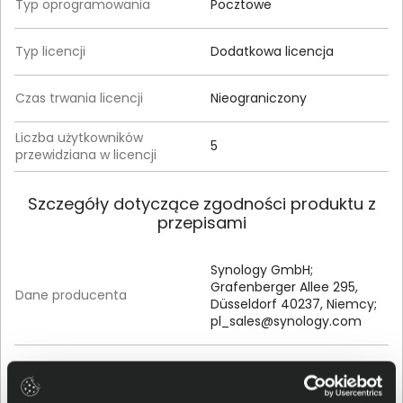
Typ oprogramowania
Pocztowe
Typ licencji
Dodatkowa licencja
Czas trwania licencji
Nieograniczony
Liczba użytkowników
5
przewidziana w licencji
Szczegóły dotyczące zgodności produktu z
przepisami
Synology GmbH;
Grafenberger Allee 295,
Dane producenta
Düsseldorf 40237, Niemcy;
pl_sales@synology.com
Synology GmbH;
Osoba odpowiedzialna za
Grafenberger Allee 295,
produkt
Düsseldorf 40237, Niemcy;