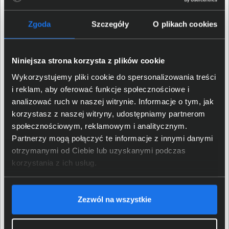
Maksymalna ilość
2
kontrolerów
Zgoda
Szczegóły
O plikach cookies
Obsługiwane poziomy RAID
Distributed RAID 1, 5, 6
Niniejsza strona korzysta z plików cookie
Typ kontrolera
Sprzętowy
Wykorzystujemy pliki cookie do spersonalizowania treści
i reklam, aby oferować funkcje społecznościowe i
Pamięć podręczna
32 - 64 GB
analizować ruch w naszej witrynie. Informacje o tym, jak
korzystasz z naszej witryny, udostępniamy partnerom
Fibre Channel 16Gb/s, iSCSI
społecznościowym, reklamowym i analitycznym.
Obsługiwane interfejsy
10Gb/s, iSCSI 25Gb/s, SAS
Partnerzy mogą połączyć te informacje z innymi danymi
12Gb/s
otrzymanymi od Ciebie lub uzyskanymi podczas
korzystania z ich usług.
Wydajność
Maksymalna
Zezwól na wszystkie
12 GB/s
przepustowość
Maksymalna ilość IOPs
1.2M IOPs