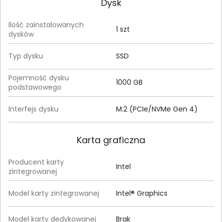
Dysk
Ilość zainstalowanych
1 szt
dysków
Typ dysku
SSD
Pojemność dysku
1000 GB
podstawowego
Interfejs dysku
M.2 (PCIe/NVMe Gen 4)
Karta graficzna
Producent karty
Intel
zintegrowanej
Model karty zintegrowanej
Intel® Graphics
Model karty dedykowanej
Brak