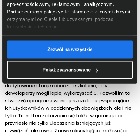
Potencjał do rozwoju każdej
społecznościowym, reklamowym i analitycznym.
Partnerzy mogą połączyć te informacje z innymi danymi
dziedziny życia
otrzymanymi od Ciebie lub uzyskanymi podczas
korzystania z ich usług.
Z pomocą sztucznej inteligencji użytkownicy mogą stać
się bardziej kreatywni, produktywni i bezpieczni.
Przeniesienie dotychczasowych trendów, znanych z
Zezwól na wszystkie
chmur obliczeniowych, na komputery PC, zwiększy
prywatność poprzez zmniejszenie zależności od
Pokaż zaawansowane
drogich centrów danych. Firma Intel udostępnia między
innymi oprogramowanie oneAPI i OpenVINO,
dedykowane stacje robocze i szkolenia, aby
deweloperzy mogli lepiej wykorzystać SI. Pozwoli im to
stworzyć oprogramowanie jeszcze lepiej wspierające
ich użytkowników w codziennych obowiązkach, ale i nie
tylko. Trend ten zakorzenia się także w gamingu, co
przyniesie nie tylko ulepszenia istniejących już
rozwiązań, ale również nowe ekscytujące możliwości.