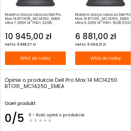
Mobilna stacja robocza Dell Pro
Mobilna stacja robocza Dell Pro
Max 14 BTO108_MC14250_EMEA
Max 14 BTO110_MC14250_EMEA
Ultra 7 265H 14" FHD+ 32GB
Ultra 5 235H 14" FHD+ 16GB 512
1000SSD W11Pro
W11Pro
10 945,00 zł
6 881,00 zł
netto: 8 898,37 zł
netto: 5 594,31 zł
Włóż do torby
Włóż do torby
Opinie o produkcie Dell Pro Max 14 MC14250
BTO111_MC14250_EMEA
Oceń produkt
0/5
0 - ilość opinii o produkcie