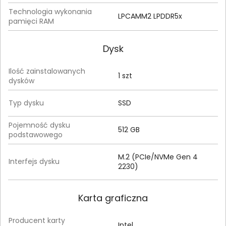
Technologia wykonania
LPCAMM2 LPDDR5x
pamięci RAM
Dysk
Ilość zainstalowanych
1 szt
dysków
Typ dysku
SSD
Pojemność dysku
512 GB
podstawowego
M.2 (PCIe/NVMe Gen 4
Interfejs dysku
2230)
Karta graficzna
Producent karty
Intel