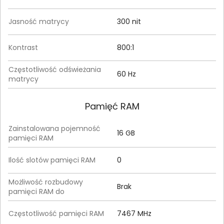
Jasność matrycy
300 nit
Kontrast
800:1
Częstotliwość odświeżania
60 Hz
matrycy
Pamięć RAM
Zainstalowana pojemność
16 GB
pamięci RAM
Ilość slotów pamięci RAM
0
Możliwość rozbudowy
Brak
pamięci RAM do
Częstotliwość pamięci RAM
7467 MHz