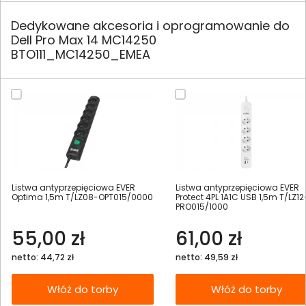
Dedykowane akcesoria i oprogramowanie do
Dell Pro Max 14 MC14250
BTO111_MC14250_EMEA
Listwa antyprzepięciowa EVER
Listwa antyprzepięciowa EVER
Optima 1,5m T/LZ08-OPT015/0000
Protect 4PL 1A1C USB 1,5m T/LZ12
PRO015/1000
55,00 zł
61,00 zł
netto: 44,72 zł
netto: 49,59 zł
Włóż do torby
Włóż do torby