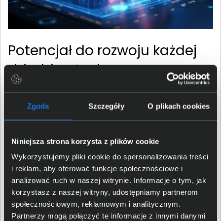
Potencjał do rozwoju każdej
dziedziny życia
Z pomocą sztucznej inteligencji użytkownicy mogą stać
Zgoda
Szczegóły
O plikach cookies
się bardziej kreatywni, produktywni i bezpieczni.
Przeniesienie dotychczasowych trendów, znanych z
chmur obliczeniowych, na komputery PC, zwiększy
Niniejsza strona korzysta z plików cookie
prywatność poprzez zmniejszenie zależności od
drogich centrów danych. Firma Intel udostępnia między
Wykorzystujemy pliki cookie do spersonalizowania treści
innymi oprogramowanie oneAPI i OpenVINO,
i reklam, aby oferować funkcje społecznościowe i
dedykowane stacje robocze i szkolenia, aby
analizować ruch w naszej witrynie. Informacje o tym, jak
deweloperzy mogli lepiej wykorzystać SI. Pozwoli im to
korzystasz z naszej witryny, udostępniamy partnerom
stworzyć oprogramowanie jeszcze lepiej wspierające
społecznościowym, reklamowym i analitycznym.
ich użytkowników w codziennych obowiązkach, ale i nie
Partnerzy mogą połączyć te informacje z innymi danymi