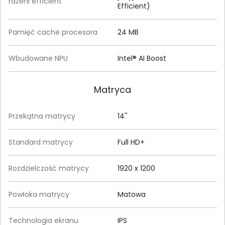
rdzeni efficient
Efficient)
Pamięć cache procesora
24 MB
Wbudowane NPU
Intel® AI Boost
Matryca
Przekątna matrycy
14''
Standard matrycy
Full HD+
Rozdzielczość matrycy
1920 x 1200
Powłoka matrycy
Matowa
Technologia ekranu
IPS