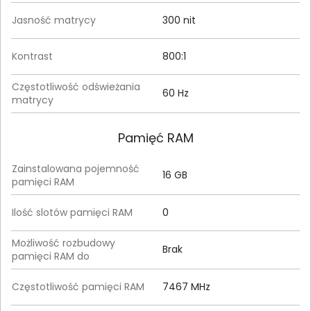
Jasność matrycy
300 nit
Kontrast
800:1
Częstotliwość odświeżania
60 Hz
matrycy
Pamięć RAM
Zainstalowana pojemność
16 GB
pamięci RAM
Ilość slotów pamięci RAM
0
Możliwość rozbudowy
Brak
pamięci RAM do
Częstotliwość pamięci RAM
7467 MHz