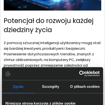
Potencjał do rozwoju każdej
dziedziny życia
Z pomocą sztucznej inteligencji użytkownicy mogą stać
się bardziej kreatywni, produktywni i bezpieczni.
Przeniesienie dotychczasowych trendów, znanych z
chmur obliczeniowych, na komputery PC, zwiększy
prywatność poprzez zmniejszenie zależności od
drogich centrów danych. Firma Intel udostępnia między
innymi oprogramowanie oneAPI i OpenVINO,
dedykowane stacje robocze i szkolenia, aby
Zgoda
Szczegóły
O plikach cookies
deweloperzy mogli lepiej wykorzystać SI. Pozwoli im to
stworzyć oprogramowanie jeszcze lepiej wspierające
ich użytkowników w codziennych obowiązkach, ale i nie
Niniejsza strona korzysta z plików cookie
tylko. Trend ten zakorzenia się także w gamingu, co