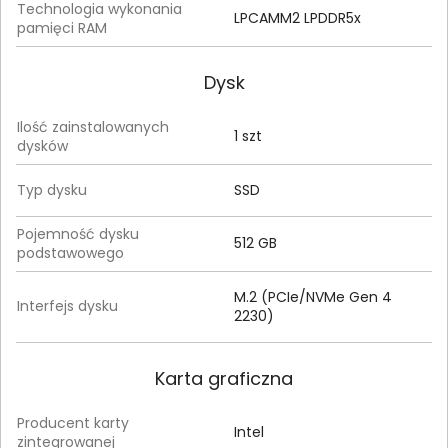
Technologia wykonania
LPCAMM2 LPDDR5x
pamięci RAM
Dysk
Ilość zainstalowanych
1 szt
dysków
Typ dysku
SSD
Pojemność dysku
512 GB
podstawowego
M.2 (PCIe/NVMe Gen 4
Interfejs dysku
2230)
Karta graficzna
Producent karty
Intel
zintegrowanej