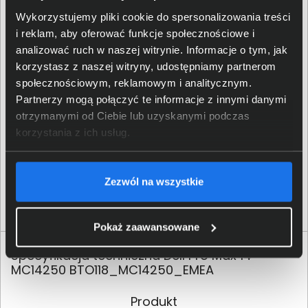
przyniesie nie tylko ulepszenia istniejących już
Wykorzystujemy pliki cookie do spersonalizowania treści
rozwiązań, ale również nowe ekscytujące możliwości.
i reklam, aby oferować funkcje społecznościowe i
analizować ruch w naszej witrynie. Informacje o tym, jak
korzystasz z naszej witryny, udostępniamy partnerom
społecznościowym, reklamowym i analitycznym.
Partnerzy mogą połączyć te informacje z innymi danymi
otrzymanymi od Ciebie lub uzyskanymi podczas
korzystania z ich usług.
Zezwól na wszystkie
Pokaż zaawansowane
Specyfikacja techniczna Dell Pro Max 14
MC14250 BTO118_MC14250_EMEA
Produkt