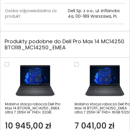
Osoba odpowiedzialna za
Dell Sp. z o.o.; ul. Inflancka
produkt
4a, 00-189 Warszawa, PL
Produkty podobne do Dell Pro Max 14 MC14250
BTO118_MC14250_EMEA
Mobilna stacja robocza Dell Pro
Mobilna stacja robocza Dell Pro
Max 14 BTO108_MC14250_EMEA
Max 14 BTO111_MC14250_EMEA
Ultra 7 265H 14" FHD+ 32GB
Ultra 7 255H 14" FHD+ 16GB 512
1000SSD W11Pro
W11Pro
10 945,00 zł
7 041,00 zł