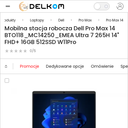
Produkty
Laptopy
Dell
Pro Max
Pro Max 14
Mobilna stacja robocza Dell Pro Max 14
BTO118_MC14250_EMEA Ultra 7 265H 14"
FHD+ 16GB 512SSD W11Pro
0/5
Promocje
Dedykowane opcje
Omówienie
Spe