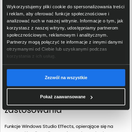
jedynie kilka potencjalnych przykładów wykorzystania
Wykorzystujemy pliki cookie do spersonalizowania treści
sztucznej inteligencji.
i reklam, aby oferować funkcje społecznościowe i
analizować ruch w naszej witrynie. Informacje o tym, jak
korzystasz z naszej witryny, udostępniamy partnerom
społecznościowym, reklamowym i analitycznym.
Partnerzy mogą połączyć te informacje z innymi danymi
otrzymanymi od Ciebie lub uzyskanymi podczas
korzystania z ich usług.
Zezwól na wszystkie
Codzienne i niecodzienne
Pokaż zaawansowane
zastosowania
Funkcje Windows Studio Effects, opierające się na