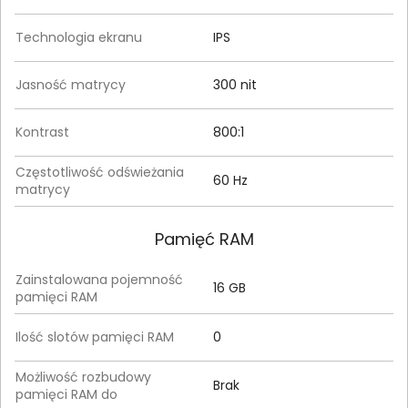
Technologia ekranu
IPS
Jasność matrycy
300 nit
Kontrast
800:1
Częstotliwość odświeżania
60 Hz
matrycy
Pamięć RAM
Zainstalowana pojemność
16 GB
pamięci RAM
Ilość slotów pamięci RAM
0
Możliwość rozbudowy
Brak
pamięci RAM do