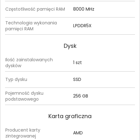
Częstotliwość pamięci RAM
8000 MHz
Technologia wykonania
LPDDR5X
pamięci RAM
Dysk
Ilość zainstalowanych
1 szt
dysków
Typ dysku
SSD
Pojemność dysku
256 GB
podstawowego
Karta graficzna
Producent karty
AMD
zintegrowanej