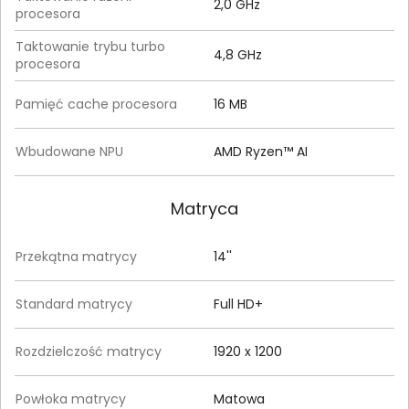
2,0 GHz
procesora
Taktowanie trybu turbo
4,8 GHz
procesora
Pamięć cache procesora
16 MB
Wbudowane NPU
AMD Ryzen™ AI
Matryca
Przekątna matrycy
14''
Standard matrycy
Full HD+
Rozdzielczość matrycy
1920 x 1200
Powłoka matrycy
Matowa