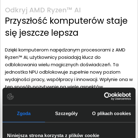
Odkryj AMD Ryzen™ AI
Przyszłość komputerów staje
się jeszcze lepsza
Dzięki komputerom napędzanym procesorami z AMD
Ryzen™ AI, użytkownicy posiadają klucz do
odblokowania wielu magicznych doświadczeń. Ta
jednostka NPU odblokowuje zupełnie nowy poziom
wydajności pracy, współpracy i innowacji. Wpłynie ona w
ten sposób pozytywnie na wiele aspektów
codziennego życia. Programiści skorzystają z sztucznej
inteligencji dla szybszego tworzenia kodu i
rozwiązywania napotkanych problemów. Twórcy
Zgoda
Szczegóły
O plikach cookies
dostarczą bardziej pomysłowe i angażujące treści.
Właściciele firm będą mogli usprawnić je dzięki
narzędziom do optymalizacji przepływu pracy. To
Niniejsza strona korzysta z plików cookie