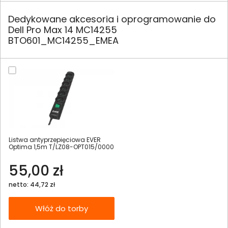
Dedykowane akcesoria i oprogramowanie do
Dell Pro Max 14 MC14255
BTO601_MC14255_EMEA
Listwa antyprzepięciowa EVER
Optima 1,5m T/LZ08-OPT015/0000
55,00 zł
netto: 44,72 zł
Włóż do torby