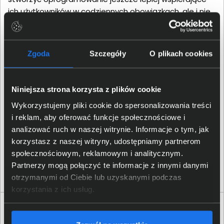
ich użytkowników w codziennych obowiązkach, ale i nie
tylko. Trend ten zakorzenia się także w gamingu, co
przyniesie nie tylko ulepszenia istniejących już
rozwiązań, ale również nowe ekscytujące możliwości.
Zgoda
Szczegóły
O plikach cookies
Niniejsza strona korzysta z plików cookie
Wykorzystujemy pliki cookie do spersonalizowania treści
i reklam, aby oferować funkcje społecznościowe i
analizować ruch w naszej witrynie. Informacje o tym, jak
korzystasz z naszej witryny, udostępniamy partnerom
społecznościowym, reklamowym i analitycznym.
Partnerzy mogą połączyć te informacje z innymi danymi
otrzymanymi od Ciebie lub uzyskanymi podczas
korzystania z ich usług.
Specyfikacja techniczna Dell Pro Max 16
MC16250 BTO127_MC16250_EMEA