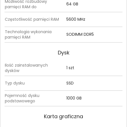
Możliwość rozbudowy
64 GB
pamięci RAM do
Częstotliwość pamięci RAM
5600 MHz
Technologia wykonania
SODIMM DDR5
pamięci RAM
Dysk
Ilość zainstalowanych
1 szt
dysków
Typ dysku
SSD
Pojemność dysku
1000 GB
podstawowego
Karta graficzna