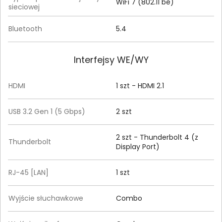
WiFi 7 (802.11 be)
sieciowej
Bluetooth
5.4
Interfejsy WE/WY
HDMI
1 szt - HDMI 2.1
USB 3.2 Gen 1 (5 Gbps)
2 szt
2 szt - Thunderbolt 4 (z
Thunderbolt
Display Port)
RJ-45 [LAN]
1 szt
Wyjście słuchawkowe
Combo