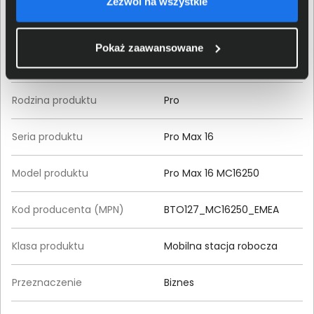
Zezwól na wszystkie
Produkt
Pokaż zaawansowane
Producent
Dell
Rodzina produktu
Pro
Seria produktu
Pro Max 16
Model produktu
Pro Max 16 MC16250
Kod producenta (MPN)
BTO127_MC16250_EMEA
Klasa produktu
Mobilna stacja robocza
Przeznaczenie
Biznes