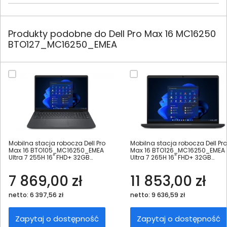
Produkty podobne do Dell Pro Max 16 MC16250
BTO127_MC16250_EMEA
Mobilna stacja robocza Dell Pro
Mobilna stacja robocza Dell Pro
Max 16 BTO105_MC16250_EMEA
Max 16 BTO126_MC16250_EMEA
Ultra 7 255H 16" FHD+ 32GB
Ultra 7 265H 16" FHD+ 32GB
1000SSD W11Pro
1000SSD RTX PRO 1000 W11Pro
7 869,00 zł
11 853,00 zł
netto: 6 397,56 zł
netto: 9 636,59 zł
Zapytaj o dostępność
Zapytaj o dostępność