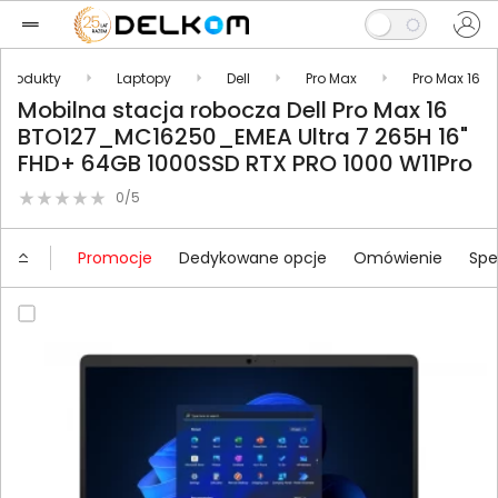
Produkty
Laptopy
Dell
Pro Max
Pro Max 16
Mobilna stacja robocza Dell Pro Max 16
BTO127_MC16250_EMEA Ultra 7 265H 16"
FHD+ 64GB 1000SSD RTX PRO 1000 W11Pro
0/5
Promocje
Dedykowane opcje
Omówienie
Spe