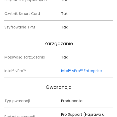
Czytnik linii papilarnych
Tak
Czytnik Smart Card
Tak
Szyfrowanie TPM
Tak
Zarządzanie
Możliwość zarządzania
Tak
Intel® vPro™
Intel® vPro™ Enterprise
Gwarancja
Typ gwarancji
Producenta
Pro Support (Naprawa u
Rodzaj gwarancji