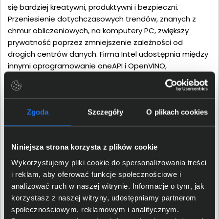
się bardziej kreatywni, produktywni i bezpieczni.
Przeniesienie dotychczasowych trendów, znanych z
chmur obliczeniowych, na komputery PC, zwiększy
prywatność poprzez zmniejszenie zależności od
drogich centrów danych. Firma Intel udostępnia między
innymi oprogramowanie oneAPI i OpenVINO,
dedykowane stacje robocze i szkolenia, aby
deweloperzy mogli lepiej wykorzystać SI. Pozwoli im to
stworzyć oprogramowanie jeszcze lepiej wspierające
ich użytkowników w codziennych obowiązkach, ale i nie
Zgoda
Szczegóły
O plikach cookies
tylko. Trend ten zakorzenia się także w gamingu, co
przyniesie nie tylko ulepszenia istniejących już
Niniejsza strona korzysta z plików cookie
rozwiązań, ale również nowe ekscytujące możliwości.
Wykorzystujemy pliki cookie do spersonalizowania treści
i reklam, aby oferować funkcje społecznościowe i
analizować ruch w naszej witrynie. Informacje o tym, jak
korzystasz z naszej witryny, udostępniamy partnerom
społecznościowym, reklamowym i analitycznym.