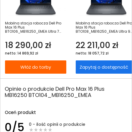
Mobilna stacja robocza Dell Pro
Mobilna stacja robocza Dell Pro
Max 16 Plus
Max 16 Plus
BTO106_MB16250_EMEA Ultra 7
BTO108_MB16250_EMEA Ultra 9
265HX 16" FHD+ 32GB 1000SSD RTX
285HX 16" FHD+ 64GB 1000SSD 
PRO 3000 W11Pro
PRO 3000 W11Pro
18 290,00 zł
22 211,00 zł
netto: 14 869,92 zł
netto: 18 057,72 zł
Włóż do torby
Zapytaj o dostępność
Opinie o produkcie Dell Pro Max 16 Plus
MB16250 BTO104_MB16250_EMEA
Oceń produkt
0/5
0 - ilość opinii o produkcie