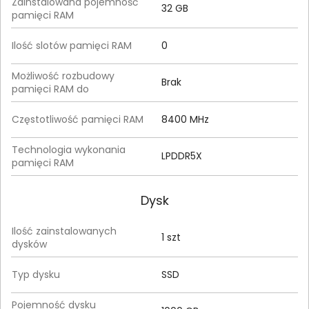
Zainstalowana pojemność
32 GB
pamięci RAM
Ilość slotów pamięci RAM
0
Możliwość rozbudowy
Brak
pamięci RAM do
Częstotliwość pamięci RAM
8400 MHz
Technologia wykonania
LPDDR5X
pamięci RAM
Dysk
Ilość zainstalowanych
1 szt
dysków
Typ dysku
SSD
Pojemność dysku