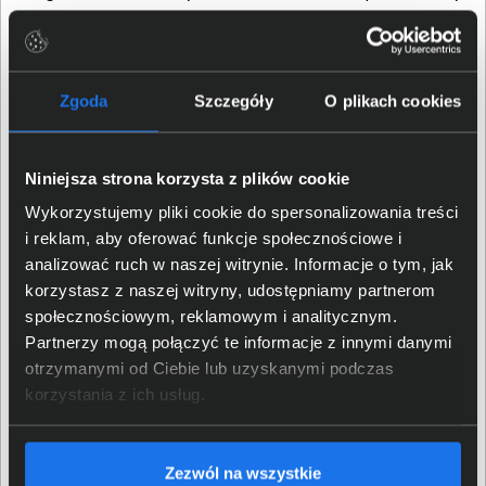
innymi oprogramowanie oneAPI i OpenVINO,
dedykowane stacje robocze i szkolenia, aby
deweloperzy mogli lepiej wykorzystać SI. Pozwoli im to
stworzyć oprogramowanie jeszcze lepiej wspierające
Zgoda
Szczegóły
O plikach cookies
ich użytkowników w codziennych obowiązkach, ale i nie
tylko. Trend ten zakorzenia się także w gamingu, co
przyniesie nie tylko ulepszenia istniejących już
Niniejsza strona korzysta z plików cookie
rozwiązań, ale również nowe ekscytujące możliwości.
Wykorzystujemy pliki cookie do spersonalizowania treści
i reklam, aby oferować funkcje społecznościowe i
analizować ruch w naszej witrynie. Informacje o tym, jak
korzystasz z naszej witryny, udostępniamy partnerom
społecznościowym, reklamowym i analitycznym.
Partnerzy mogą połączyć te informacje z innymi danymi
otrzymanymi od Ciebie lub uzyskanymi podczas
korzystania z ich usług.
Zezwól na wszystkie