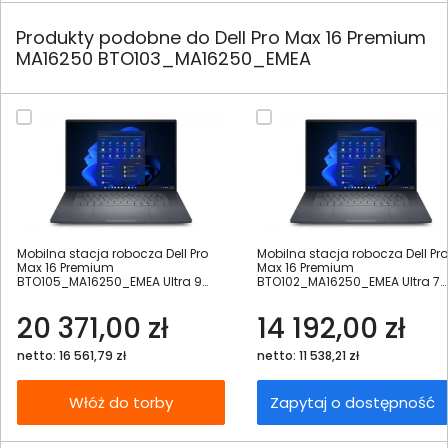
Produkty podobne do Dell Pro Max 16 Premium
MA16250 BTO103_MA16250_EMEA
Mobilna stacja robocza Dell Pro
Mobilna stacja robocza Dell Pro
Max 16 Premium
Max 16 Premium
BTO105_MA16250_EMEA Ultra 9
BTO102_MA16250_EMEA Ultra 7
285H 16" FHD 64GB 1000SSD RTX
265H 16" FHD+ 32GB 1000SSD R
PRO 2000 W11Pro
PRO 1000 W11Pro
20 371,00 zł
14 192,00 zł
netto: 16 561,79 zł
netto: 11 538,21 zł
Włóż do torby
Zapytaj o dostępność