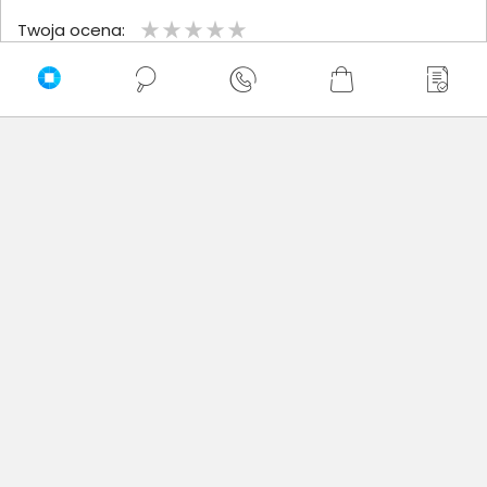
Twoja ocena:
Twoje imię
Twoja opinia
Dodaj opinię
Brak wystawionych opinii