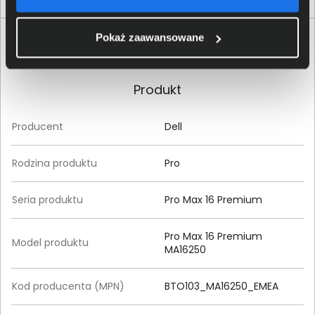
Pokaż zaawansowane
Specyfikacja techniczna Dell Pro Max 16
Premium MA16250 BTO103_MA16250_EMEA
Produkt
Producent
Dell
Rodzina produktu
Pro
Seria produktu
Pro Max 16 Premium
Pro Max 16 Premium
Model produktu
MA16250
Kod producenta (MPN)
BTO103_MA16250_EMEA