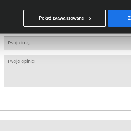
Bądź pierwszy! - zaloguj się na swoje konto i oceń zaku
Pokaż zaawansowane
Z
Twoja ocena:
Twoje imię
Twoja opinia