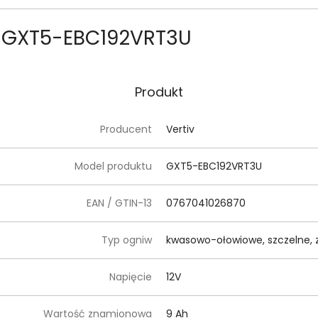
iv GXT5-EBC192VRT3U
Produkt
Producent
Vertiv
Model produktu
GXT5-EBC192VRT3U
EAN / GTIN-13
0767041026870
Typ ogniw
kwasowo-ołowiowe, szczelne,
Napięcie
12V
Wartość znamionowa
9 Ah