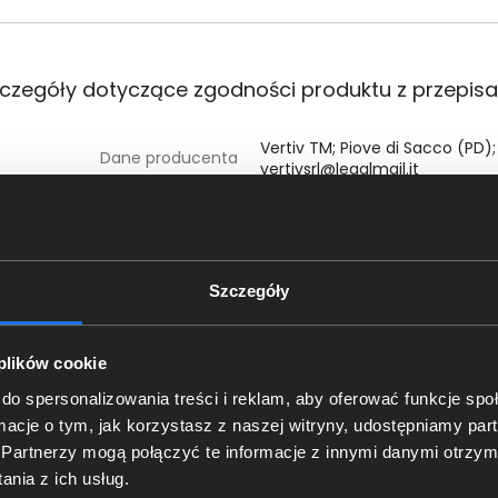
czegóły dotyczące zgodności produktu z przepis
Vertiv TM; Piove di Sacco (PD); 
Dane producenta
vertivsrl@legalmail.it
VERTIV POLAND SPÓŁKA Z OGRA
oba odpowiedzialna za produkt
KRAKOWIAKÓW 44, 02-255 W
Szczegóły
5-EBC192VRT3U
 plików cookie
do spersonalizowania treści i reklam, aby oferować funkcje sp
ormacje o tym, jak korzystasz z naszej witryny, udostępniamy p
Partnerzy mogą połączyć te informacje z innymi danymi otrzym
nia z ich usług.