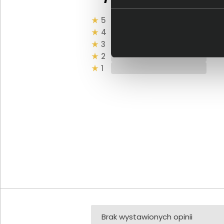
5
4
3
2
1
Brak wystawionych opinii