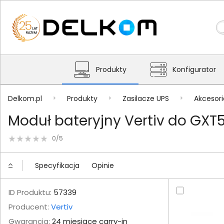
Produkty
Konfigurator
Delkom.pl
Produkty
Zasilacze UPS
Akcesori
Moduł bateryjny Vertiv do GXT
0/5
Specyfikacja
Opinie
ID Produktu:
57339
Producent:
Vertiv
Gwarancja:
24 miesiące carry-in