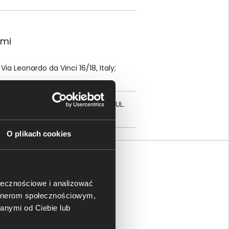
ami
Via Leonardo da Vinci 16/18, Italy;
NICZONĄ ODPOWIEDZIALNOŚCIĄ; UL.
ARSZAWA;
biuro@vertiv.com
O plikach cookies
ołecznościowe i analizować
artnerom społecznościowym,
anymi od Ciebie lub