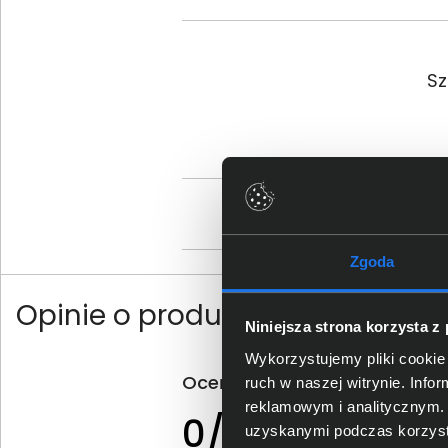
Sz
Os
Zgoda
Opinie o produkcie Vertiv GXT
Niniejsza strona korzysta z
Wykorzystujemy pliki cookie 
Oceń produkt
ruch w naszej witrynie. Inf
reklamowym i analitycznym. 
0 - ilość opinii o
0/5
produkcie
uzyskanymi podczas korzysta