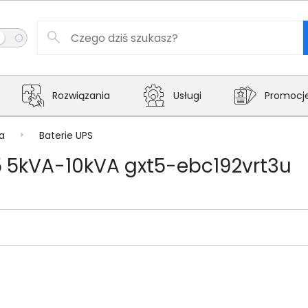
Rozwiązania
Usługi
Promocj
a
Baterie UPS
5 5kVA-10kVA gxt5-ebc192vrt3u