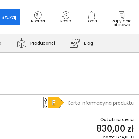
Szukaj
Kontakt
Konto
Torba
Zapytanie
ofertowe
e
Producenci
Blog
Karta informacyjna produktu
Ostatnia cena
830,00 zł
netto: 674,80 zł