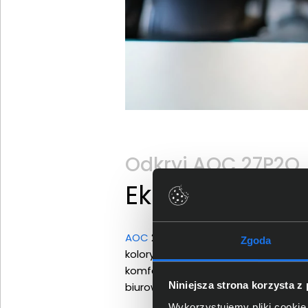
Odkryj AOC 27P2Q
Ekran, który z
AOC
27P2Q to 27calowy monitor biur
Zgoda
kolorystykę oraz szerokie kąty wid
komfortowa i czytelna. To ekran sp
Niniejsza strona korzysta z
biurowych.
Wykorzystujemy pliki cookie 