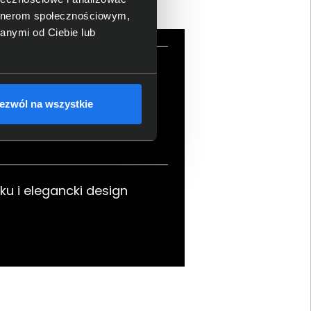
artnerom społecznościowym,
anymi od Ciebie lub
óra wspiera wygodę
tkownika
ezwól na wszystkie
ku i elegancki design