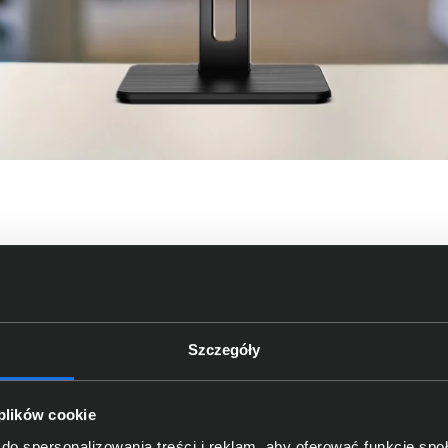
większa efektywność pra
owy zaprojektowany z myślą o wygodzie i produktywności. Pan
Szczegóły
zenia, dzięki czemu codzienna praca w aplikacjach biznesowy
rawdzający się zarówno w pojedynczym stanowisku, jak i w 
 plików cookie
do spersonalizowania treści i reklam, aby oferować funkcje sp