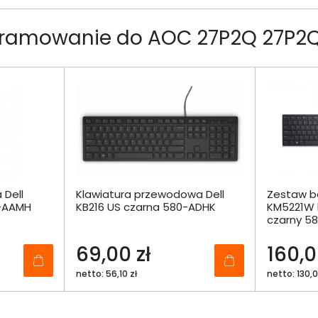
gramowanie do AOC 27P2Q 27P2
Dell
Klawiatura przewodowa Dell
Zestaw b
-AAMH
KB216 US czarna 580-ADHK
KM5221W 
czarny 5
69,00 zł
160,0
netto: 56,10 zł
netto: 130,0