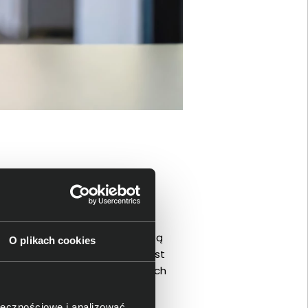
cy
el IPS Full HD oferuje jednolitą
O plikach cookies
ch, arkuszach i dokumentach jest
wielomonitorowych konfiguracjach
ołecznościowe i analizować