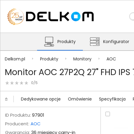
Produkty
Konfigurator
Delkom.pl
Produkty
Monitory
AOC
Monitor AOC 27P2Q 27" FHD IPS
0/5
Dedykowane opcje
Omówienie
Specyfikacja
ID Produktu:
97901
Producent:
AOC
Gwarancja:
36 miesięcy carry-in