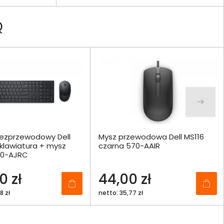
Q
ezprzewodowy Dell
Mysz przewodowa Dell MS116
klawiatura + mysz
czarna 570-AAIR
80-AJRC
0 zł
44,00 zł
8 zł
netto: 35,77 zł