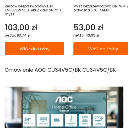
Zestaw bezprzewodowy Dell
Mysz bezprzewodowa Dell WM1
KM3322W 580-AKFZ klawiatura +
optyczna 570-AAMH
mysz
103,00 zł
53,00 zł
netto: 83,74 zł
netto: 43,09 zł
Włóż do torby
Włóż do torby
Omówienie AOC CU34V5C/BK CU34V5C/BK