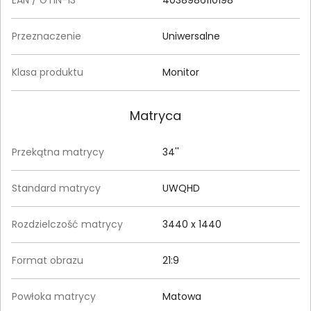
EAN / GTIN-13
4038986110198
Przeznaczenie
Uniwersalne
Klasa produktu
Monitor
Matryca
Przekątna matrycy
34''
Standard matrycy
UWQHD
Rozdzielczość matrycy
3440 x 1440
Format obrazu
21:9
Powłoka matrycy
Matowa