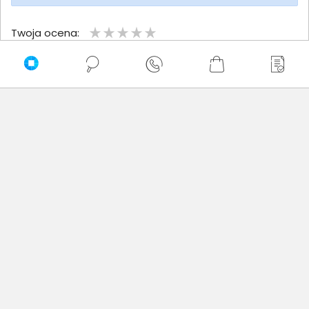
Twoja ocena:
Twoje imię
Twoja opinia
Dodaj opinię
Brak wystawionych opinii