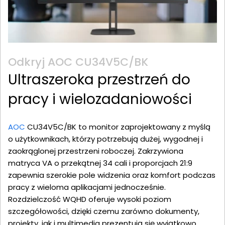
Odkryj AOC CU34V5C/BK
Ultraszeroka przestrzeń do
pracy i wielozadaniowości
AOC
CU34V5C/BK to monitor zaprojektowany z myślą
o użytkownikach, którzy potrzebują dużej, wygodnej i
zaokrąglonej przestrzeni roboczej. Zakrzywiona
matryca VA o przekątnej 34 cali i proporcjach 21:9
zapewnia szerokie pole widzenia oraz komfort podczas
pracy z wieloma aplikacjami jednocześnie.
Rozdzielczość WQHD oferuje wysoki poziom
szczegółowości, dzięki czemu zarówno dokumenty,
projekty, jak i multimedia prezentują się wyjątkowo