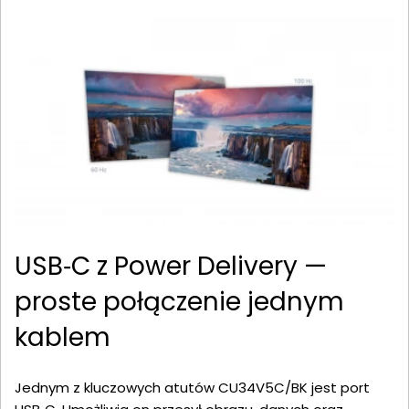
USB‑C z Power Delivery —
proste połączenie jednym
kablem
Jednym z kluczowych atutów CU34V5C/BK jest port