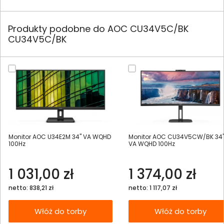
Produkty podobne do AOC CU34V5C/BK
CU34V5C/BK
Monitor AOC U34E2M 34" VA WQHD
Monitor AOC CU34V5CW/BK 34
100Hz
VA WQHD 100Hz
1 031,00 zł
1 374,00 zł
netto: 838,21 zł
netto: 1 117,07 zł
Włóż do torby
Włóż do torby