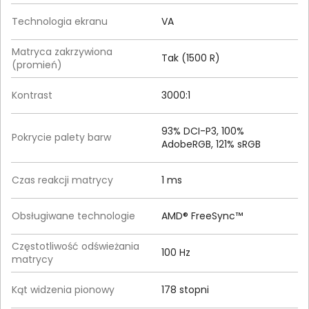
Technologia ekranu
VA
Matryca zakrzywiona
Tak (1500 R)
(promień)
Kontrast
3000:1
93% DCI-P3, 100%
Pokrycie palety barw
AdobeRGB, 121% sRGB
Czas reakcji matrycy
1 ms
Obsługiwane technologie
AMD® FreeSync™
Częstotliwość odświeżania
100 Hz
matrycy
Kąt widzenia pionowy
178 stopni