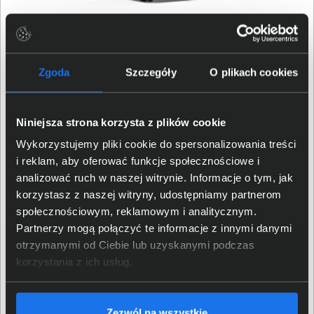
Ergonomia i komfort dla
codziennego użytkownika
Zgoda
Szczegóły
O plikach cookies
Monitor wyposażono w regulację wysokości oraz
pochylenia, co pozwala dopasować położenie ekranu
Niniejsza strona korzysta z plików cookie
do indywidualnych preferencji. Technologie Low Blue
Wykorzystujemy pliki cookie do spersonalizowania treści
Light i Flicker-Free dbają o komfort oczu podczas
i reklam, aby oferować funkcje społecznościowe i
długich sesji pracy. Natomiast wbudowane głośniki 5 W
analizować ruch w naszej witrynie. Informacje o tym, jak
oferują wygodę podczas wideokonferencji i oglądania
korzystasz z naszej witryny, udostępniamy partnerom
materiałów bez dodatkowych akcesoriów.
społecznościowym, reklamowym i analitycznym.
Partnerzy mogą połączyć te informacje z innymi danymi
otrzymanymi od Ciebie lub uzyskanymi podczas
korzystania z ich usług.
Zezwól na wszystkie