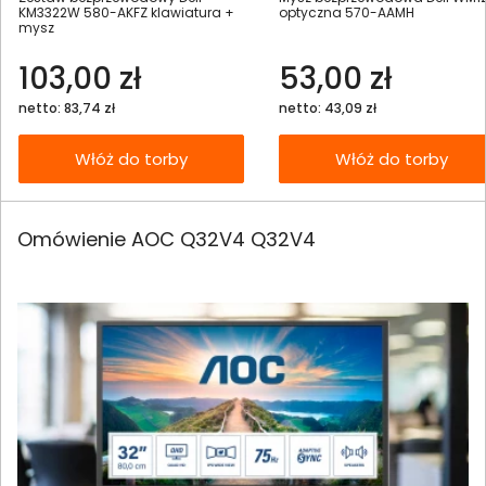
KM3322W 580-AKFZ klawiatura +
optyczna 570-AAMH
mysz
103,00 zł
53,00 zł
netto: 83,74 zł
netto: 43,09 zł
Włóż do torby
Włóż do torby
Omówienie AOC Q32V4 Q32V4