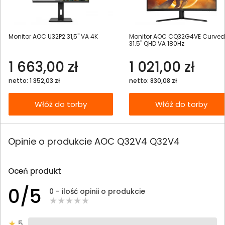
Monitor AOC U32P2 31,5" VA 4K
Monitor AOC CQ32G4VE Curved
31.5" QHD VA 180Hz
1 663,00 zł
1 021,00 zł
netto: 1 352,03 zł
netto: 830,08 zł
Włóż do torby
Włóż do torby
Opinie o produkcie AOC Q32V4 Q32V4
Oceń produkt
0/5
0 - ilość opinii o produkcie
5