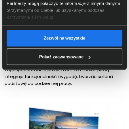
Partnerzy mogą połączyć te informacje z innymi danymi
Praktyczne złącza i gotowość
otrzymanymi od Ciebie lub uzyskanymi podczas
do pracy
korzystania z ich usług.
AOC Q32V4 oferuje złącza HDMI 1.4 oraz DisplayPort 1.2,
Zezwól na wszystkie
ułatwiając podłączenie go zarówno do komputerów
biurowych, jak i domowych urządzeń multimedialnych.
Standard VESA 100×100 pozwala na montaż na
Pokaż zaawansowane
uchwytach, co daje możliwość lepszego
zagospodarowania przestrzeni. To monitor, który
integruje funkcjonalność i wygodę, tworząc solidną
podstawę do codziennej pracy.