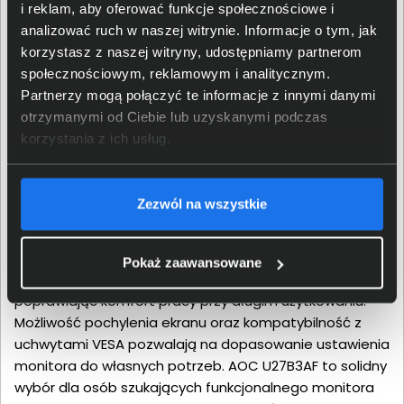
i reklam, aby oferować funkcje społecznościowe i
analizować ruch w naszej witrynie. Informacje o tym, jak
korzystasz z naszej witryny, udostępniamy partnerom
społecznościowym, reklamowym i analitycznym.
Partnerzy mogą połączyć te informacje z innymi danymi
otrzymanymi od Ciebie lub uzyskanymi podczas
korzystania z ich usług.
Prosta konstrukcja i
ergonomia
Zezwól na wszystkie
Monitor wyróżnia się minimalistycznym designem, który
dobrze wpisuje się w nowoczesne przestrzenie biurowe.
Pokaż zaawansowane
Matowa powłoka ekranu ogranicza odbicia światła,
poprawiając komfort pracy przy długim użytkowaniu.
Możliwość pochylenia ekranu oraz kompatybilność z
uchwytami VESA pozwalają na dopasowanie ustawienia
monitora do własnych potrzeb. AOC U27B3AF to solidny
wybór dla osób szukających funkcjonalnego monitora