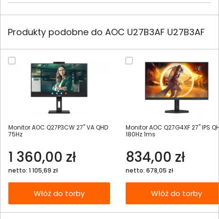
Produkty podobne do AOC U27B3AF U27B3AF
Monitor AOC Q27P3CW 27" VA QHD
Monitor AOC Q27G4XF 27" IPS Q
75Hz
180Hz 1ms
1 360,00 zł
834,00 zł
netto: 1 105,69 zł
netto: 678,05 zł
Włóż do torby
Włóż do torby