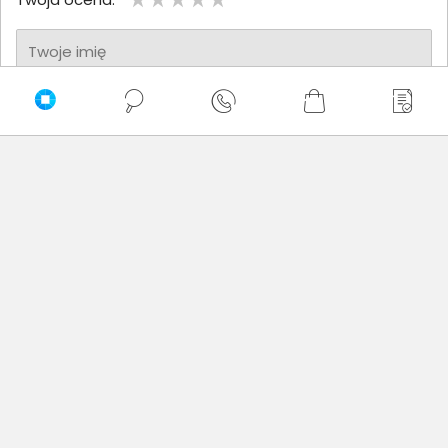
Twoje imię
Twoja opinia
Dodaj opinię
Brak wystawionych opinii
Zaufali nam