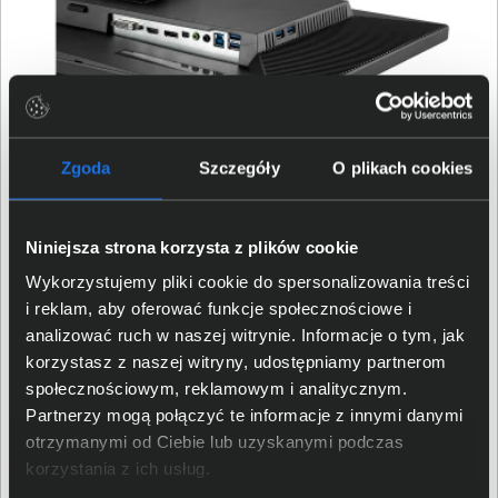
Zgoda
Szczegóły
O plikach cookies
Ergonomia i solidna
konstrukcja
Niniejsza strona korzysta z plików cookie
Wykorzystujemy pliki cookie do spersonalizowania treści
Monitor wyposażono w w pełni regulowaną podstawę,
i reklam, aby oferować funkcje społecznościowe i
umożliwiającą zmianę wysokości, nachylenia, obrót w
analizować ruch w naszej witrynie. Informacje o tym, jak
poziomie (swivel) oraz pivot, czyli obrót do trybu
korzystasz z naszej witryny, udostępniamy partnerom
pionowego. Pozwala to dostosować ustawienie ekranu
społecznościowym, reklamowym i analitycznym.
do indywidualnych potrzeb i poprawić komfort pracy,
Partnerzy mogą połączyć te informacje z innymi danymi
szczególnie podczas wielogodzinnych sesji. Obsługa
otrzymanymi od Ciebie lub uzyskanymi podczas
standardu VESA (100 × 100 mm) daje możliwość
korzystania z ich usług.
montażu na uchwycie ściennym lub ramieniu