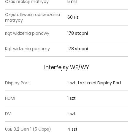
Czas reakcji matrycy
5 ms
Częstotliwość odświeżania
60 Hz
matrycy
Kąt widzenia pionowy
178 stopni
Kąt widzenia poziomy
178 stopni
Interfejsy WE/WY
Display Port
1 szt, 1 szt mini Display Port
HDMI
1 szt
DVI
1 szt
USB 3.2 Gen 1 (5 Gbps)
4 szt