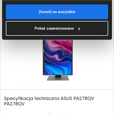
biurkowym. Stabilna konstrukcja i minimalistyczny
design sprawiają, że model ten dobrze wpisuje się w
Zezwól na wszystkie
profesjonalne stanowiska pracy.
Pokaż zaawansowane
Specyfikacja techniczna ASUS PA278QV
PA278QV