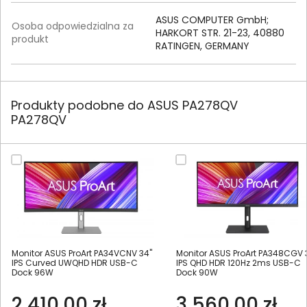
ASUS COMPUTER GmbH;
Osoba odpowiedzialna za
HARKORT STR. 21-23, 40880
produkt
RATINGEN, GERMANY
Produkty podobne do ASUS PA278QV
PA278QV
Monitor ASUS ProArt PA34VCNV 34"
Monitor ASUS ProArt PA348CGV 
IPS Curved UWQHD HDR USB-C
IPS QHD HDR 120Hz 2ms USB-C
Dock 96W
Dock 90W
2 410,00 zł
3 560,00 zł