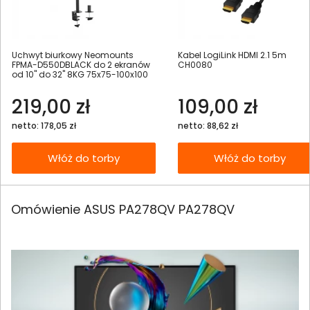
Uchwyt biurkowy Neomounts
Kabel LogiLink HDMI 2.1 5m
FPMA-D550DBLACK do 2 ekranów
CH0080
od 10" do 32" 8KG 75x75-100x100
219,00 zł
109,00 zł
netto: 178,05 zł
netto: 88,62 zł
Włóż do torby
Włóż do torby
Omówienie ASUS PA278QV PA278QV