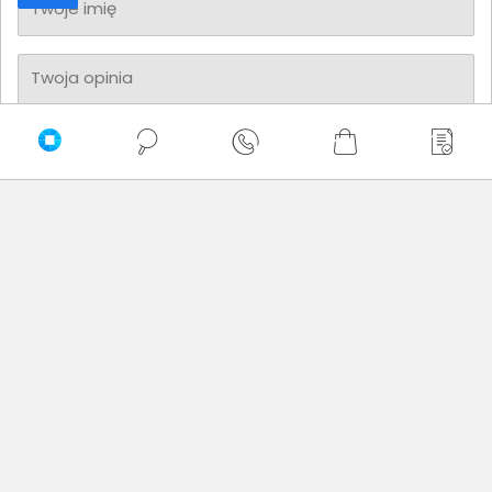
Twoje imię
Twoja opinia
Dodaj opinię
Brak wystawionych opinii
Zaufali nam