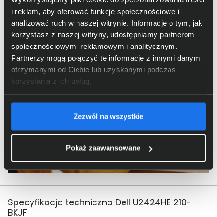
regulacji, w tym zmianę wysokości, nachylenia oraz
i reklam, aby oferować funkcje społecznościowe i
obracanie w poziomie i pionie. Dzięki temu można
analizować ruch w naszej witrynie. Informacje o tym, jak
dostosować ustawienia monitora do indywidualnych
korzystasz z naszej witryny, udostępniamy partnerom
potrzeb, zapewniając optymalny komfort pracy.
społecznościowym, reklamowym i analitycznym.
Partnerzy mogą połączyć te informacje z innymi danymi
otrzymanymi od Ciebie lub uzyskanymi podczas
korzystania z ich usług.
Zezwól na wszystkie
Pokaż zaawansowane
Specyfikacja techniczna Dell U2424HE 210-
BKJF