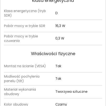
Klasa energetyczna
Klasa energetyczna (tryb
D
SDR)
Pobór mocy w trybie SDR
16,3 W
Pobór mocy w trybie
0,3 W
czuwania
Właściwości fizyczne
Montaż na ścianie (VESA)
Tak
Możliwość pochylenia
Tak
panelu (tilt)
Materiał wykonania
Tworzywa sztuczne
obudowy
Kolor obudowy
Czarny