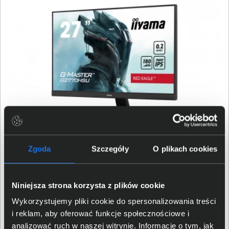
Funkcja Black Tuner
Zgoda
Szczegóły
O plikach cookies
Funkcja Black Tuner umożliwia regulację jasności oraz
dostosowanie poziomu czerni, co pozwala na lepsze
Niniejsza strona korzysta z plików cookie
dostrzeganie detali w ciemnych scenach. Dzięki funkcji
Wykorzystujemy pliki cookie do spersonalizowania treści
Black Tuner problem z dostrzeżeniem najdrobniejszych
i reklam, aby oferować funkcje społecznościowe i
szczegółów, przede wszystkim podczas ciemnych
analizować ruch w naszej witrynie. Informacje o tym, jak