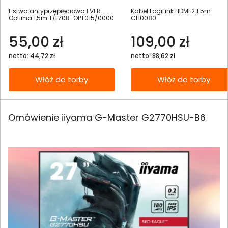
Listwa antyprzepięciowa EVER
Kabel LogiLink HDMI 2.1 5m
Optima 1,5m T/LZ08-OPT015/0000
CH0080
55,00 zł
109,00 zł
netto: 44,72 zł
netto: 88,62 zł
Włóż do torby
Włóż do torby
Omówienie iiyama G-Master G2770HSU-B6