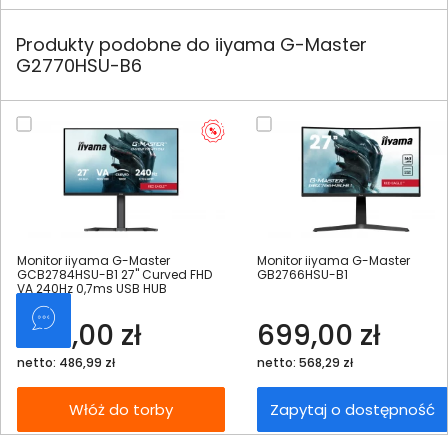
Produkty podobne do iiyama G-Master
G2770HSU-B6
Monitor iiyama G-Master
Monitor iiyama G-Master
GCB2784HSU-B1 27" Curved FHD
GB2766HSU-B1
VA 240Hz 0,7ms USB HUB
599,00 zł
699,00 zł
netto: 486,99 zł
netto: 568,29 zł
Włóż do torby
Zapytaj o dostępność