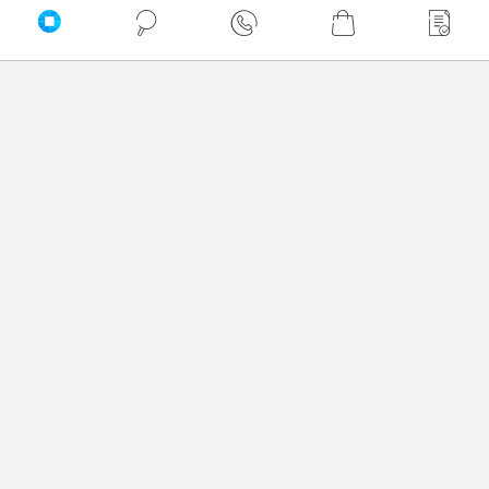
Opinie o produkcie iiyama G-Master
G2770HSU-B6
Oceń produkt
0/5
0 - ilość opinii o produkcie
5
4
3
2
1
Bądź pierwszy! - zaloguj się na swoje konto i oceń
zakupiony produkt.