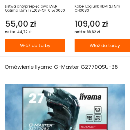
Listwa antyprzepięciowa EVER
Kabel LogiLink HDMI 2.1 5m
Optima 1,5m T/LZ08-OPT015/0000
CH0080
55,00 zł
109,00 zł
netto: 44,72 zł
netto: 88,62 zł
Włóż do torby
Włóż do torby
Omówienie iiyama G-Master G2770QSU-B6