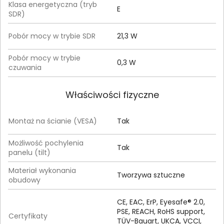
Klasa energetyczna (tryb
E
SDR)
Pobór mocy w trybie SDR
21,3 W
Pobór mocy w trybie
0,3 W
czuwania
Właściwości fizyczne
Montaż na ścianie (VESA)
Tak
Możliwość pochylenia
Tak
panelu (tilt)
Materiał wykonania
Tworzywa sztuczne
obudowy
CE, EAC, ErP, Eyesafe® 2.0,
PSE, REACH, RoHS support,
Certyfikaty
TÜV-Bauart, UKCA, VCCI,