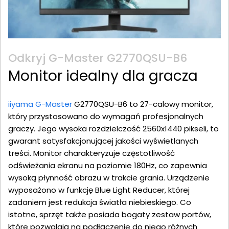
Odkryj G-Master G2770QSU-B6
Monitor idealny dla gracza
iiyama G-Master
G2770QSU-B6 to 27-calowy monitor,
który przystosowano do wymagań profesjonalnych
graczy. Jego wysoka rozdzielczość 2560x1440 pikseli, to
gwarant satysfakcjonującej jakości wyświetlanych
treści. Monitor charakteryzuje częstotliwość
odświeżania ekranu na poziomie 180Hz, co zapewnia
wysoką płynność obrazu w trakcie grania. Urządzenie
wyposażono w funkcję Blue Light Reducer, której
zadaniem jest redukcja światła niebieskiego. Co
istotne, sprzęt także posiada bogaty zestaw portów,
które pozwalają na podłączenie do niego różnych