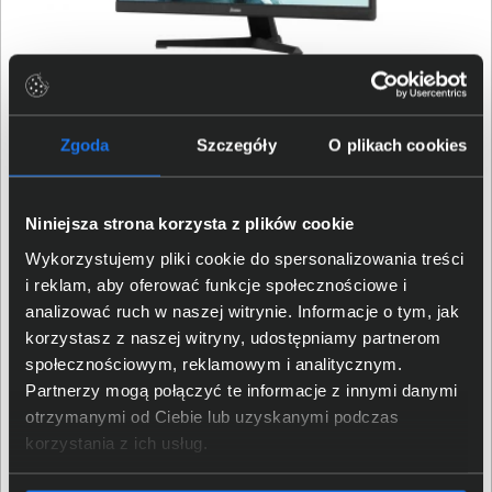
G-Master G2770QSU-B6 z
Zgoda
Szczegóły
O plikach cookies
gwarancją na 3 lata
W przypadku monitora iiyama G-Master G2770QSU-B6
Niniejsza strona korzysta z plików cookie
producent udziela 36 miesięcy gwarancji, a jakiekolwiek
Wykorzystujemy pliki cookie do spersonalizowania treści
problemy rozwiązywane są błyskawicznie przez infolinię
i reklam, aby oferować funkcje społecznościowe i
lub zgłoszenie RMA online. Serwis zamawia kuriera i na
analizować ruch w naszej witrynie. Informacje o tym, jak
własny koszt odbiera monitor z każdego miejsca w
korzystasz z naszej witryny, udostępniamy partnerom
Polsce. Z kolei po wykonanej naprawie/wymianie
społecznościowym, reklamowym i analitycznym.
monitora również na własny koszt wysyła monitor do
Partnerzy mogą połączyć te informacje z innymi danymi
właściciela. Co istotne, trzyletnia gwarancja obowiązuje
otrzymanymi od Ciebie lub uzyskanymi podczas
zarówno osoby prywatne jak i firmy. Do tego monitor
korzystania z ich usług.
pakowany jest w specjalnie zaprojektowane kartony z
bezpiecznymi wypełniaczami amortyzującymi upadki