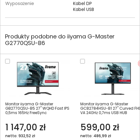
Wyposażenie
Kabel DP
Kabel USB
Produkty podobne do iiyama G-Master
G2770QSU-B6
Monitor iiyama G-Master
Monitor iiyama G-Master
GB2770QSU-B5 27" WQHD Fast IPS
GCB2784HSU-B1 27" Curved FH
0,5ms 165Hz FreeSync
VA 240Hz 0,7ms USB HUB
1 147,00 zł
599,00 zł
netto: 932,52 zł
netto: 486,99 zł