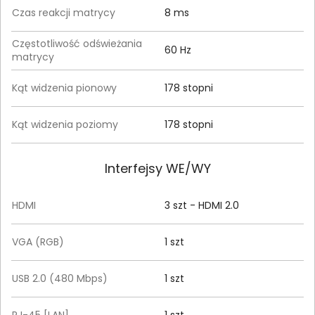
Czas reakcji matrycy
8 ms
Częstotliwość odświeżania
60 Hz
matrycy
Kąt widzenia pionowy
178 stopni
Kąt widzenia poziomy
178 stopni
Interfejsy WE/WY
HDMI
3 szt - HDMI 2.0
VGA (RGB)
1 szt
USB 2.0 (480 Mbps)
1 szt
RJ-45 [LAN]
1 szt