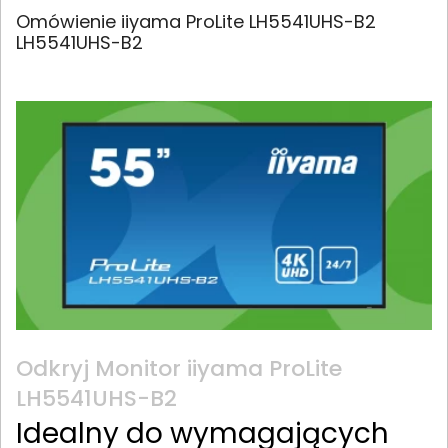
Omówienie iiyama ProLite LH5541UHS-B2
LH5541UHS-B2
Odkryj Monitor iiyama ProLite
LH5541UHS-B2
Idealny do wymagających