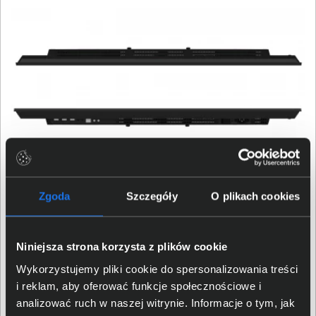
Trzyletnia gwarancja i
Zgoda
Szczegóły
O plikach cookies
bezpieczny transport
Niniejsza strona korzysta z plików cookie
Monitor iiyama ProLite LH5541UHS-B2 posiada 36-
Wykorzystujemy pliki cookie do spersonalizowania treści
miesięczną gwarancję, która obejmuje zarówno osoby
i reklam, aby oferować funkcje społecznościowe i
prywatne, jak i firmy. Dzięki systemowi "door to door",
analizować ruch w naszej witrynie. Informacje o tym, jak