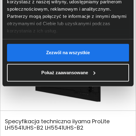
wszelkie problemy są rozwiązywane szybko i
korzystasz z naszej witryny, udostępniamy partnerom
bezproblemowo. Monitor jest pakowany w specjalnie
społecznościowym, reklamowym i analitycznym.
zaprojektowane kartony z bezpiecznymi
Partnerzy mogą połączyć te informacje z innymi danymi
wypełniaczami, które chronią go podczas transportu.
otrzymanymi od Ciebie lub uzyskanymi podczas
korzystania z ich usług.
Zezwól na wszystkie
Pokaż zaawansowane
Specyfikacja techniczna iiyama ProLite
LH5541UHS-B2 LH5541UHS-B2