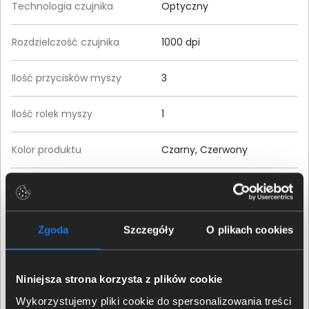
Technologia czujnika
Optyczny
Rozdzielczość czujnika
1000 dpi
Ilość przycisków myszy
3
Ilość rolek myszy
1
Kolor produktu
Czarny, Czerwony
Waga produktu
0,07 kg
Szczegóły dotyczące zgodności produktu z
Zgoda
Szczegóły
O plikach cookies
przepisami
Logitech Europe S.A.; EPFL -
Niniejsza strona korzysta z plików cookie
Dane producenta
Quartier de l’Innovation, CH
Wykorzystujemy pliki cookie do spersonalizowania treści
- 1015 Lausanne, Switzerland