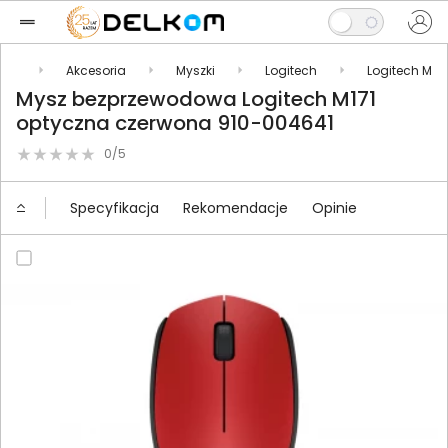
kty
Akcesoria
Myszki
Logitech
Logitech M
Mysz bezprzewodowa Logitech M171
optyczna czerwona 910-004641
0/5
Specyfikacja
Rekomendacje
Opinie