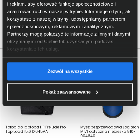
i reklam, aby oferować funkcje społecznościowe i
analizować ruch w naszej witrynie. Informacje o tym, jak
Logitech Europe S.
A.
;
korzystasz z naszej witryny, udostępniamy partnerom
Osoba odpowiedzialna za
Catharijnesingel 47, 3511GC
produkt
Utrecht, The Netherlands;
społecznościowym, reklamowym i analitycznym.
https:/
/
support.
logi.
com
Partnerzy mogą połączyć te informacje z innymi danymi
otrzymanymi od Ciebie lub uzyskanymi podczas
korzystania z ich usług.
Klienci, którzy kupili ten produkt często
wybierali również
Zezwól na wszystkie
Pokaż zaawansowane
Torba do laptopa HP Prelude Pro
Mysz bezprzewodowa Logitech
Top Load 15,6 1X645AA
M171 optyczna niebieska 910-
004640