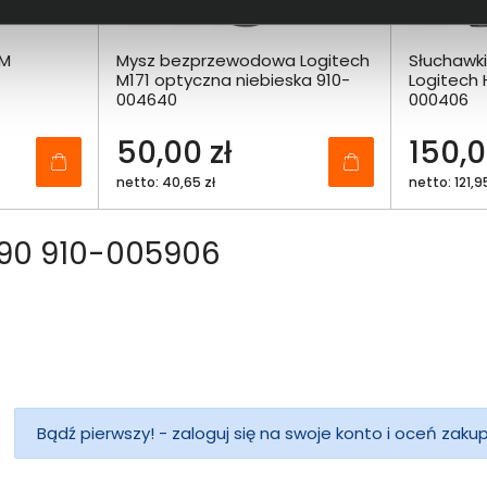
0M
Mysz bezprzewodowa Logitech
Słuchawk
M171 optyczna niebieska 910-
Logitech 
004640
000406
50,00 zł
150,0
netto: 40,65 zł
netto: 121,9
190 910-005906
Bądź pierwszy! - zaloguj się na swoje konto i oceń zaku