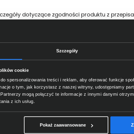
czegóły dotyczące zgodności produktu z przepis
Logitech Europe S.A.; EPFL - Qua
Dane producenta
Lausanne, Switzerland
Szczegóły
Logitech Europe S.
A.
; Catharij
oba odpowiedzialna za produkt
Netherlands; https:/
/
support.
lo
 plików cookie
do spersonalizowania treści i reklam, aby oferować funkcje sp
kt często wybierali również
ormacje o tym, jak korzystasz z naszej witryny, udostępniamy p
Partnerzy mogą połączyć te informacje z innymi danymi otrzym
nia z ich usług.
Pokaż zaawansowane
Z