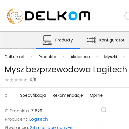
Produkty
Konfigurator
Delkom.pl
Produkty
Akcesoria
Myszki
Mysz bezprzewodowa Logitech 
0/5
Specyfikacja
Rekomendacje
Opinie
ID Produktu:
71629
Producent:
Logitech
Gwarancja:
24 miesiące carry-in