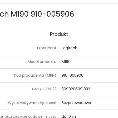
ech M190 910-005906
Produkt
Producent
Logitech
Model produktu
M190
Kod producenta (MPN)
910-005906
EAN / GTIN-13
5099206091832
Wykorzystywana łączność
Bezprzewodowa
czności bezprzewodowej myszy
do 10 m