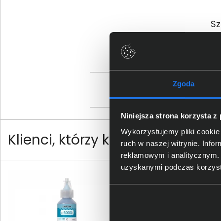
Sz
Zgoda
Os
Niniejsza strona korzysta z
Wykorzystujemy pliki cookie 
Klienci, którzy kupili ten produ
ruch w naszej witrynie. Inf
reklamowym i analitycznym. 
uzyskanymi podczas korzysta