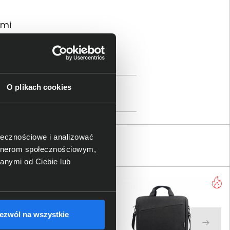
ami
rtier de l’Innovation, CH - 1015
O plikach cookies
nesingel 47, 3511GC Utrecht, The
gi.
com
ołecznościowe i analizować
artnerom społecznościowym,
anymi od Ciebie lub
ezwól na wszystkie