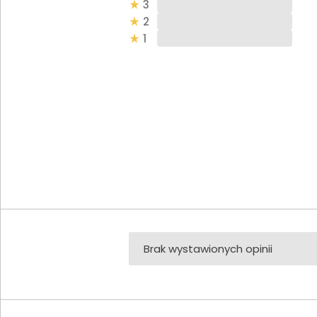
3
2
1
Brak wystawionych opinii