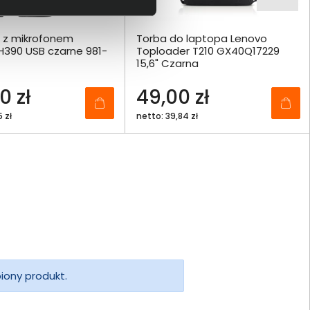
i z mikrofonem
Torba do laptopa Lenovo
H390 USB czarne 981-
Toploader T210 GX40Q17229
15,6" Czarna
0 zł
49,00 zł
5 zł
netto: 39,84 zł
piony produkt.