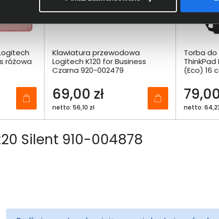
Logitech
Klawiatura przewodowa
Torba do
es różowa
Logitech K120 for Business
ThinkPad 
Czarna 920-002479
(Eco) 16 
69,00 zł
79,00
netto: 56,10 zł
netto: 64,23
220 Silent 910-004878