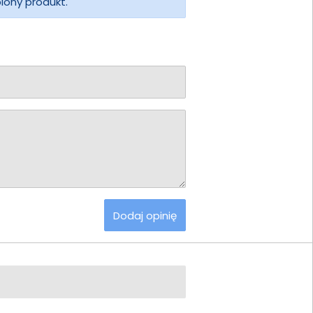
piony produkt.
Dodaj opinię