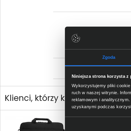
Sz
Zgoda
Os
Niniejsza strona korzysta z
Wykorzystujemy pliki cookie 
ruch w naszej witrynie. Inf
Klienci, którzy kupili ten produ
reklamowym i analitycznym. 
uzyskanymi podczas korzysta