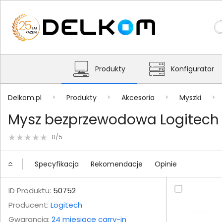
Produkty
Konfigurator
Delkom.pl
Produkty
Akcesoria
Myszki
Mysz bezprzewodowa Logitech 
0/5
Specyfikacja
Rekomendacje
Opinie
ID Produktu:
50752
Producent:
Logitech
Gwarancja:
24 miesiące carry-in