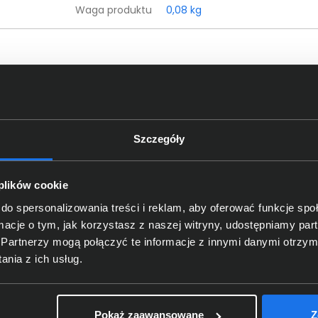
Waga produktu
0,08 kg
czegóły dotyczące zgodności produktu z przepis
Logitech Europe S.A.; EPFL - Qua
Dane producenta
Lausanne, Switzerland
Szczegóły
Logitech Europe S.
A.
; Catharij
oba odpowiedzialna za produkt
Netherlands; https:/
/
support.
lo
 plików cookie
do spersonalizowania treści i reklam, aby oferować funkcje sp
ormacje o tym, jak korzystasz z naszej witryny, udostępniamy p
kt często wybierali również
Partnerzy mogą połączyć te informacje z innymi danymi otrzym
nia z ich usług.
Pokaż zaawansowane
Z