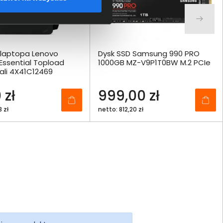
 laptopa Lenovo
Dysk SSD Samsung 990 PRO
Essential Topload
1000GB MZ-V9P1T0BW M.2 PCIe
cali 4X41C12469
 zł
999,00 zł
 zł
netto: 812,20 zł