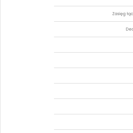
Zasięg łą
De