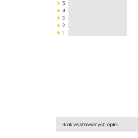
5
4
3
2
1
Brak wystawionych opinii