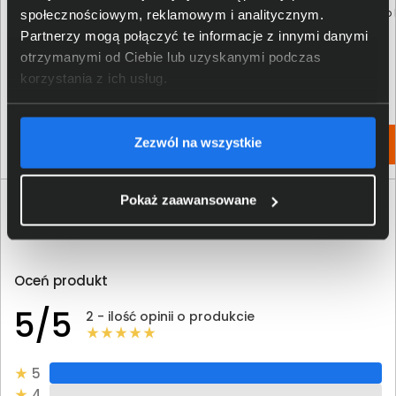
Podkładka pod mysz LogiLink
Torba na laptopa Dell EcoLoop 
społecznościowym, reklamowym i analitycznym.
ID0027P różowa
Slim Briefcase 15 460-BDQQ
Partnerzy mogą połączyć te informacje z innymi danymi
otrzymanymi od Ciebie lub uzyskanymi podczas
49,00 zł
150,00 zł
korzystania z ich usług.
netto: 39,84 zł
netto: 121,95 zł
Zezwól na wszystkie
Włóż do torby
Włóż do torby
Pokaż zaawansowane
Opinie o produkcie Logitech M330 Silent Plus
910-004909
Oceń produkt
5/5
2 - ilość opinii o produkcie
5
4