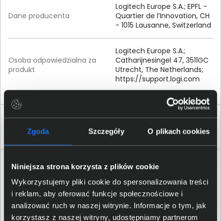
Logitech Europe S.A.; EPFL -
Dane producenta
Quartier de l’Innovation, CH
- 1015 Lausanne, Switzerland
Logitech Europe S.
A.
;
Osoba odpowiedzialna za
Catharijnesingel 47, 3511GC
produkt
Utrecht, The Netherlands;
https:/
/
support.
logi.
com
Klienci, którzy kupili ten produkt często
wybierali również
Zgoda
Szczegóły
O plikach cookies
Niniejsza strona korzysta z plików cookie
Wykorzystujemy pliki cookie do spersonalizowania treści
i reklam, aby oferować funkcje społecznościowe i
analizować ruch w naszej witrynie. Informacje o tym, jak
korzystasz z naszej witryny, udostępniamy partnerom