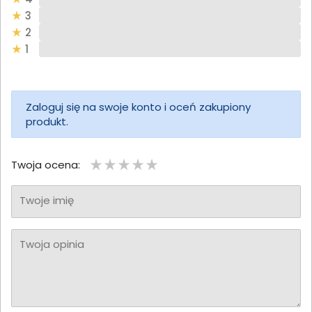
3
2
1
Zaloguj się na swoje konto i oceń zakupiony
produkt.
Twoja ocena:
Twoje imię
Twoja opinia