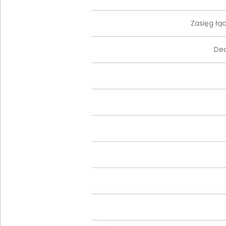
Zasięg łą
De