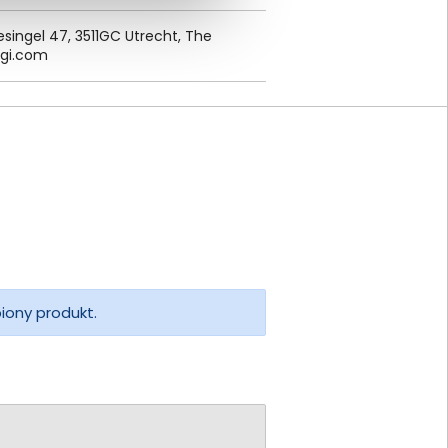
nesingel 47, 3511GC Utrecht, The
gi.
com
piony produkt.