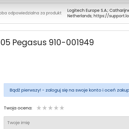
Logitech Europe S.
A.
; Catharij
oba odpowiedzialna za produkt
Netherlands; https:/
/
support.
lo
705 Pegasus 910-001949
Bądź pierwszy! - zaloguj się na swoje konto i oceń zaku
Twoja ocena:
Twoje imię