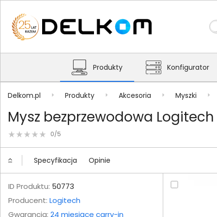
Produkty
Konfigurator
Delkom.pl
Produkty
Akcesoria
Myszki
Mysz bezprzewodowa Logitech 
0/5
Specyfikacja
Opinie
ID Produktu:
50773
Producent:
Logitech
Gwarancja:
24 miesiące carry-in