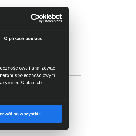
O plikach cookies
ołecznościowe i analizować
artnerom społecznościowym,
anymi od Ciebie lub
ami
ezwól na wszystkie
rtier de l’Innovation, CH - 1015