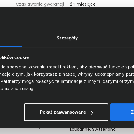
Czas trwania gwarancji
24 miesiące
Kolor produktu
Czarny
Waga produktu
0,14 kg
Szczegóły
Wysokość (mm)
42
 plików cookie
Szerokość (mm)
71
do spersonalizowania treści i reklam, aby oferować funkcje sp
ormacje o tym, jak korzystasz z naszej witryny, udostępniamy p
Partnerzy mogą połączyć te informacje z innymi danymi otrzym
Głębokość (mm)
109
nia z ich usług.
czegóły dotyczące zgodności produktu z przepis
Pokaż zaawansowane
Z
Logitech Europe S.A.; EPFL - Qua
Dane producenta
Lausanne, Switzerland