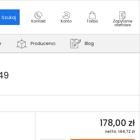
Szukaj
Kontakt
Konto
Torba
Zapytanie
ofertowe
e
Producenci
Blog
49
178,00 zł
netto: 144,72 zł