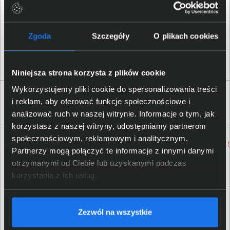
Logitech Europe S.
A.
;
Osoba odpowiedzialna za
Catharijnesingel 47, 3511GC
Zgoda
Szczegóły
O plikach cookies
produkt
Utrecht, The Netherlands;
https:/
/
support.
logi.
com
Niniejsza strona korzysta z plików cookie
Wykorzystujemy pliki cookie do spersonalizowania treści
Klienci, którzy kupili ten produkt często
i reklam, aby oferować funkcje społecznościowe i
wybierali również
analizować ruch w naszej witrynie. Informacje o tym, jak
korzystasz z naszej witryny, udostępniamy partnerom
społecznościowym, reklamowym i analitycznym.
Partnerzy mogą połączyć te informacje z innymi danymi
otrzymanymi od Ciebie lub uzyskanymi podczas
korzystania z ich usług.
Torba do laptopa Lenovo
Microsoft Office Home and
Zezwól na wszystkie
ThinkPad Essential Topload (Eco)
Business 2024 ESD EP2-06606
13/14 cali 4X41D97727