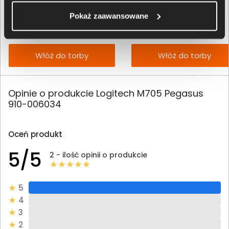
99,00 zł
995,00 zł
Pokaż zaawansowane
netto: 80,49 zł
netto: 808,94 zł
Włóż do torby
Włóż do torby
Opinie o produkcie Logitech M705 Pegasus
910-006034
Oceń produkt
5/5
2 - ilość opinii o produkcie
5
4
3
2