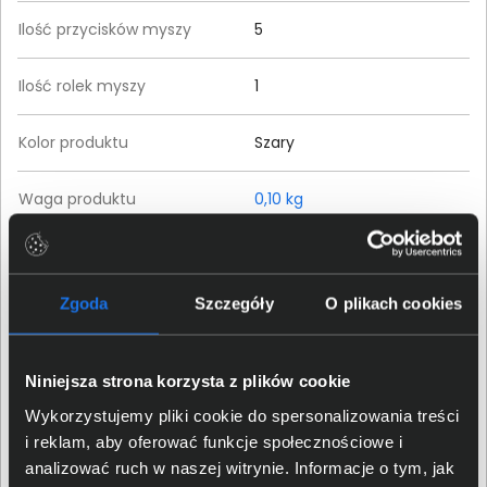
Ilość przycisków myszy
5
Ilość rolek myszy
1
Kolor produktu
Szary
Waga produktu
0,10 kg
Szczegóły dotyczące zgodności produktu z
przepisami
Zgoda
Szczegóły
O plikach cookies
Dell Inc.; 1 Dell Way, Round
Dane producenta
Rock, TX 78682, US
Niniejsza strona korzysta z plików cookie
Wykorzystujemy pliki cookie do spersonalizowania treści
Osoba odpowiedzialna za
Dell Sp. z o.o.; ul. Inflancka
i reklam, aby oferować funkcje społecznościowe i
produkt
4a, 00-189 Warszawa, PL
analizować ruch w naszej witrynie. Informacje o tym, jak