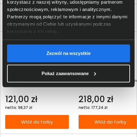
korzystasz z naszej witryny, udostępniamy partnerom
społecznościowym, reklamowym i analitycznym.
Klienci, którzy kupili ten produkt często
Partnerzy mogą połączyć te informacje z innymi danymi
wybierali również
otrzymanymi od Ciebie lub uzyskanymi podczas
korzystania z ich usług.
Zezwól na wszystkie
Pokaż zaawansowane
Klawiatura przewodowa Dell
Torba do laptopa Targus Cypr
KB522 Business US 580-17667
15,6 TBS92502GL szara
121,00 zł
218,00 zł
netto: 98,37 zł
netto: 177,24 zł
Włóż do torby
Włóż do torby