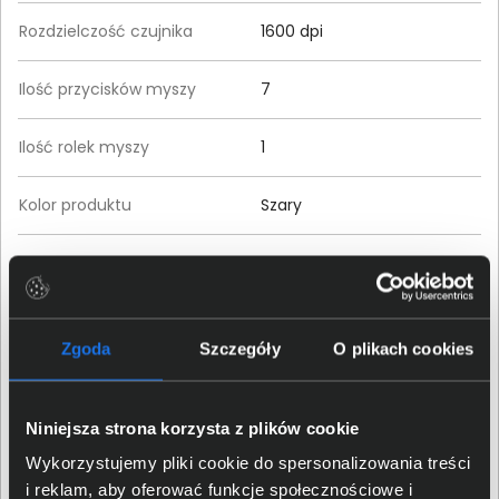
Rozdzielczość czujnika
1600 dpi
Ilość przycisków myszy
7
Ilość rolek myszy
1
Kolor produktu
Szary
Waga produktu
0,08 kg
Szczegóły dotyczące zgodności produktu z
Zgoda
Szczegóły
O plikach cookies
przepisami
Dell Inc.; 1 Dell Way, Round
Dane producenta
Niniejsza strona korzysta z plików cookie
Rock, TX 78682, US
Wykorzystujemy pliki cookie do spersonalizowania treści
i reklam, aby oferować funkcje społecznościowe i
Osoba odpowiedzialna za
Dell Sp. z o.o.; ul. Inflancka