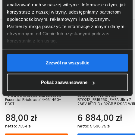
produkt
4a, 00-189 Warszawa, PL
analizować ruch w naszej witrynie. Informacje o tym, jak
korzystasz z naszej witryny, udostępniamy partnerom
społecznościowym, reklamowym i analitycznym.
Partnerzy mogą połączyć te informacje z innymi danymi
Klienci, którzy kupili ten produkt często
otrzymanymi od Ciebie lub uzyskanymi podczas
wybierali również
korzystania z ich usług.
Zezwól na wszystkie
Pokaż zaawansowane
Torba do laptopa Dell EcoLoop
Laptop Dell Pro 16 Plus
Essential Briefcase 14-16" 460-
BTO212_PB16250_EMEA Ultra 7
BDST
268V 16" FHD+ 32GB 512SSD W11
88,00 zł
6 884,00 zł
netto: 71,54 zł
netto: 5 596,75 zł