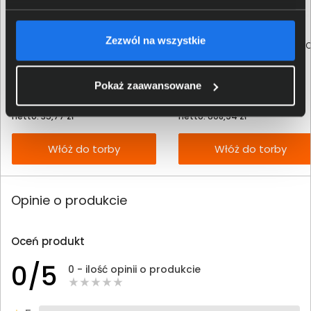
Zezwól na wszystkie
Mysz przewodowa Dell MS116
Windows 11 Pro PL 64bit OEM FQ
czarna 570-AAIR
10544
Pokaż zaawansowane
44,00 zł
749,00 zł
netto: 35,77 zł
netto: 608,94 zł
Włóż do torby
Włóż do torby
Opinie o produkcie
Oceń produkt
0/5
0 - ilość opinii o produkcie