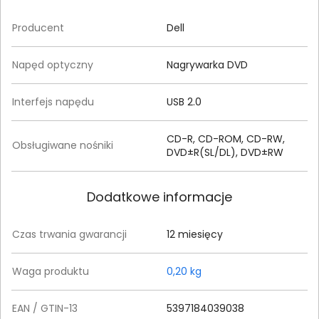
Producent
Dell
Napęd optyczny
Nagrywarka DVD
Interfejs napędu
USB 2.0
CD-R, CD-ROM, CD-RW,
Obsługiwane nośniki
DVD±R(SL/DL), DVD±RW
Dodatkowe informacje
Czas trwania gwarancji
12 miesięcy
Waga produktu
0,20 kg
EAN / GTIN-13
5397184039038