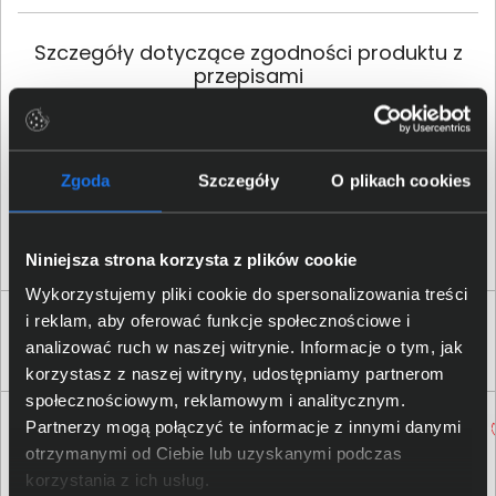
Szczegóły dotyczące zgodności produktu z
przepisami
Dell Inc.; 1 Dell Way, Round
Dane producenta
Rock, TX 78682, US
Zgoda
Szczegóły
O plikach cookies
Osoba odpowiedzialna za
Dell Sp. z o.o.; ul. Inflancka
produkt
4a, 00-189 Warszawa, PL
Niniejsza strona korzysta z plików cookie
Wykorzystujemy pliki cookie do spersonalizowania treści
i reklam, aby oferować funkcje społecznościowe i
Klienci, którzy kupili ten produkt często
analizować ruch w naszej witrynie. Informacje o tym, jak
wybierali również
korzystasz z naszej witryny, udostępniamy partnerom
społecznościowym, reklamowym i analitycznym.
Partnerzy mogą połączyć te informacje z innymi danymi
otrzymanymi od Ciebie lub uzyskanymi podczas
korzystania z ich usług.