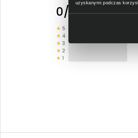
uzyskanymi podczas korzysta
0 - ilość opinii o
0/5
produkcie
5
4
3
2
1