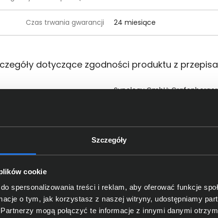
Czas trwania gwarancji
24 miesiące
czegóły dotyczące zgodności produktu z przepis
Synology GmbH; Grafenberger A
Dane producenta
pl_sales@synology.com
Synology GmbH; Grafenberger A
oba odpowiedzialna za produkt
pl_sales@synology.com
Szczegóły
 plików cookie
do spersonalizowania treści i reklam, aby oferować funkcje sp
ormacje o tym, jak korzystasz z naszej witryny, udostępniamy p
Partnerzy mogą połączyć te informacje z innymi danymi otrzym