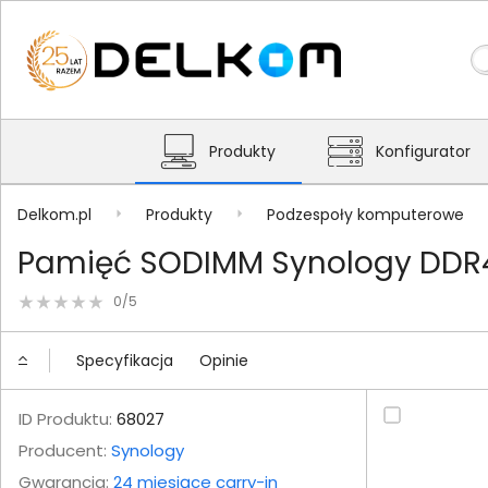
Produkty
Konfigurator
Delkom.pl
Produkty
Podzespoły komputerowe
Pamięć SODIMM Synology DDR
0/5
Specyfikacja
Opinie
ID Produktu:
68027
Producent:
Synology
Gwarancja:
24 miesiące carry-in