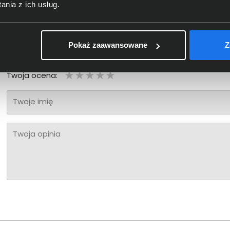
nia z ich usług.
Bądź pierwszy! - zaloguj się na swoje konto i oceń zaku
Pokaż zaawansowane
Z
Twoja ocena:
Twoje imię
Twoja opinia