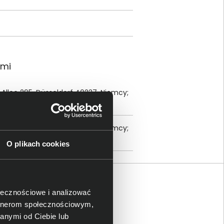
ami
llee 295, Düsseldorf 40237, Niemcy;
llee 295, Düsseldorf 40237, Niemcy;
O plikach cookies
ołecznościowe i analizować
artnerom społecznościowym,
anymi od Ciebie lub