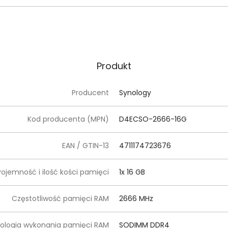
Produkt
Producent
Synology
Kod producenta (MPN)
D4ECSO-2666-16G
EAN / GTIN-13
4711174723676
Pojemność i ilość kości pamięci
1x 16 GB
Częstotliwość pamięci RAM
2666 MHz
ologia wykonania pamięci RAM
SODIMM DDR4