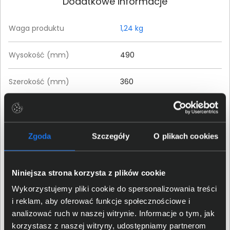
Dodatkowe informacje
Waga produktu
1,24 kg
Wysokość (mm)
490
Szerokość (mm)
360
Głębokość (mm)
120
Zgoda
Szczegóły
O plikach cookies
Szczegóły dotyczące zgodności produktu z
przepisami
Niniejsza strona korzysta z plików cookie
Targus Europe Ltd.; Van
Dane producenta
Hilststraat 19, 5145 Waalwijk;
Wykorzystujemy pliki cookie do spersonalizowania treści
AMurphy@targus.com
i reklam, aby oferować funkcje społecznościowe i
analizować ruch w naszej witrynie. Informacje o tym, jak
Targus Europe Ltd.; Van
korzystasz z naszej witryny, udostępniamy partnerom
Osoba odpowiedzialna za