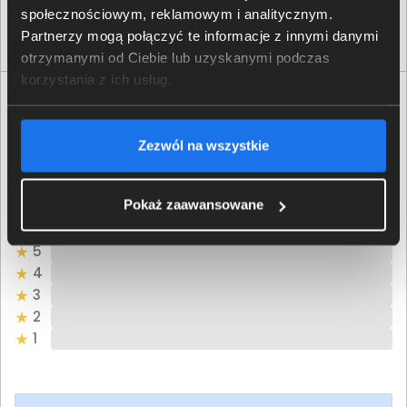
Hilststraat 19, 5145 Waalwijk;
społecznościowym, reklamowym i analitycznym.
produkt
AMurphy@targus.com
Partnerzy mogą połączyć te informacje z innymi danymi
otrzymanymi od Ciebie lub uzyskanymi podczas
korzystania z ich usług.
Opinie o produkcie
Zezwól na wszystkie
Oceń produkt
0/5
0 - ilość opinii o produkcie
Pokaż zaawansowane
5
4
3
2
1