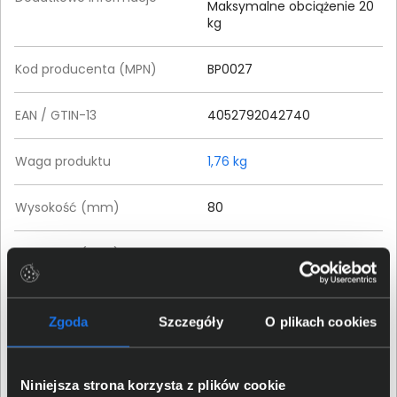
Maksymalne obciążenie 20
kg
Kod producenta (MPN)
BP0027
EAN / GTIN-13
4052792042740
Waga produktu
1,76 kg
Wysokość (mm)
80
Szerokość (mm)
560
Głębokość (mm)
210
Zgoda
Szczegóły
O plikach cookies
Szczegóły dotyczące zgodności produktu z
przepisami
Niniejsza strona korzysta z plików cookie