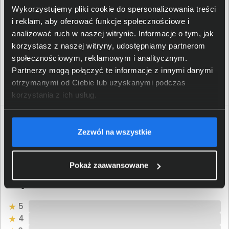
Wykorzystujemy pliki cookie do spersonalizowania treści
2direct GmbH; Langenstück
i reklam, aby oferować funkcje społecznościowe i
Dane producenta
5, 58579 Schalksmühle;
info@2direct.de
analizować ruch w naszej witrynie. Informacje o tym, jak
korzystasz z naszej witryny, udostępniamy partnerom
społecznościowym, reklamowym i analitycznym.
2direct GmbH; Langenstück
Osoba odpowiedzialna za
5, 58579 Schalksmühle;
Partnerzy mogą połączyć te informacje z innymi danymi
produkt
info@2direct.de
otrzymanymi od Ciebie lub uzyskanymi podczas
korzystania z ich usług.
Opinie o produkcie
Zezwól na wszystkie
Oceń produkt
Pokaż zaawansowane
0/5
0 - ilość opinii o produkcie
5
4