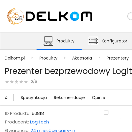
Produkty
Konfigurator
Delkom.pl
Produkty
Akcesoria
Prezentery
Prezenter bezprzewodowy Logit
0/5
Specyfikacja
Rekomendacje
Opinie
ID Produktu:
50818
Producent:
Logitech
Gwarancja:
24 miesiące carry-in