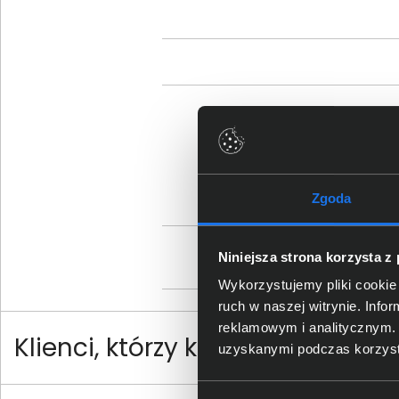
Sz
Zgoda
Os
Niniejsza strona korzysta z
Wykorzystujemy pliki cookie 
ruch w naszej witrynie. Inf
reklamowym i analitycznym. 
Klienci, którzy kupili ten produ
uzyskanymi podczas korzysta