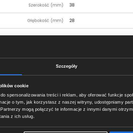
Szerokość (mm)
38
Głębokość (mm)
28
czegóły dotyczące zgodności produktu z przepis
Logitech Europe S.A.; EPFL - Qua
Dane producenta
Szczegóły
Lausanne, Switzerland
Logitech Europe S.
A.
; Catharij
oba odpowiedzialna za produkt
 plików cookie
Netherlands; https:/
/
support.
lo
do spersonalizowania treści i reklam, aby oferować funkcje sp
ormacje o tym, jak korzystasz z naszej witryny, udostępniamy p
Partnerzy mogą połączyć te informacje z innymi danymi otrzym
kt często wybierali również
nia z ich usług.