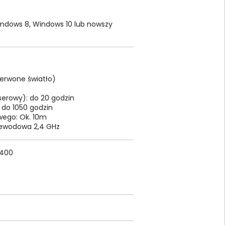
indows 8, Windows 10 lub nowszy
erwone światło)
serowy): do 20 godzin
 do 1050 godzin
wego: Ok. 10m
zewodowa 2,4 GHz
R400