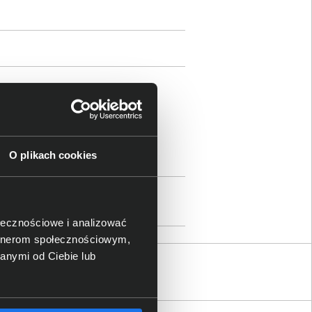
ami
rtier de l’Innovation, CH - 1015
O plikach cookies
nesingel 47, 3511GC Utrecht, The
gi.
com
ołecznościowe i analizować
artnerom społecznościowym,
anymi od Ciebie lub