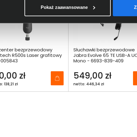
Pokaż zaawansowane
Z
zenter bezprzewodowy
Słuchawki bezprzewodowe
itech R500s Laser grafitowy
Jabra Evolve 65 TE USB-A U
-005843
Mono - 6693-839-409
0,00 zł
549,00 zł
: 138,21 zł
netto: 446,34 zł