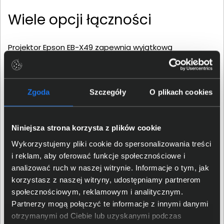
Wiele opcji łączności
Projektor Epson EB-X49 zapewnia wyjątkową
niezawodność i czas eksploatacji nawet do 12 000
godzin w trybie ekonomicznym. Projektor obsługuje
format 16:6 o przekątnej ekranu do 300 cali. Ponadto
Zgoda
Szczegóły
O plikach cookies
obsługuje sieć (przez złącze RJ45) i zapewnia
opcjonalną łączność bezprzewodową. Dzięki temu
projektor można dodać do sieci firmowej lub
Niniejsza strona korzysta z plików cookie
przystosować na potrzeby dostępu przy użyciu
urządzeń bezprzewodowych. Dzięki automatycznej
Wykorzystujemy pliki cookie do spersonalizowania treści
pionowej i poziomej korekcji geometrii obrazu projektor
i reklam, aby oferować funkcje społecznościowe i
można bez trudu ustawiać tak, aby uniknąć
analizować ruch w naszej witrynie. Informacje o tym, jak
zniekształceń.
korzystasz z naszej witryny, udostępniamy partnerom
społecznościowym, reklamowym i analitycznym.
Partnerzy mogą połączyć te informacje z innymi danymi
otrzymanymi od Ciebie lub uzyskanymi podczas