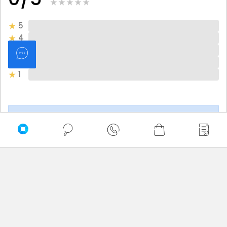
5
4
3
2
1
Bądź pierwszy! - zaloguj się na swoje konto i oceń
zakupiony produkt.
Twoja ocena:
Twoje imię
Twoja opinia