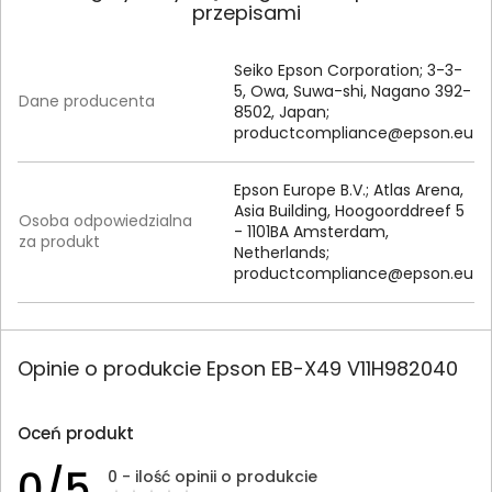
przepisami
Seiko Epson Corporation; 3-3-
5, Owa, Suwa-shi, Nagano 392-
Dane producenta
8502, Japan;
productcompliance@epson.eu
Epson Europe B.V.; Atlas Arena,
Asia Building, Hoogoorddreef 5
Osoba odpowiedzialna
- 1101BA Amsterdam,
za produkt
Netherlands;
productcompliance@epson.eu
Opinie o produkcie Epson EB-X49 V11H982040
Oceń produkt
0/5
0 - ilość opinii o produkcie