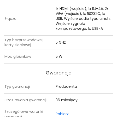
1x HDMI (wejście), 1x RJ-45, 2x
VGA (wejście), 1x RS232C, 1x
Złącza
USB, Wyjście audio typu cinch,
Wejście sygnału
kompozytowego, 1x USB-A
Typ bezprzewodowej
5 GHz
karty sieciowej
Moc głośników
5 W
Gwarancja
Typ gwarancji
Producenta
Czas trwania gwarancji
36 miesięcy
Szczegółowe warunki
Pobierz
gwarancji