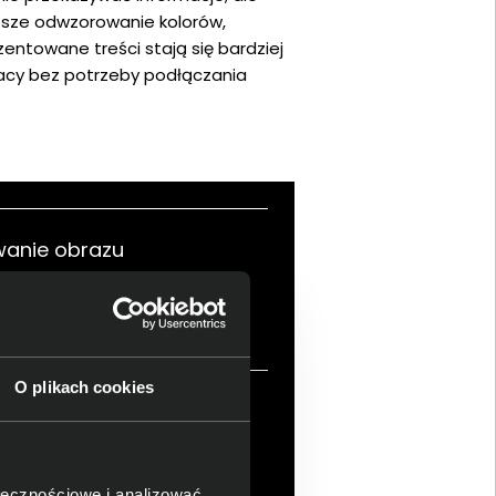
psze odwzorowanie kolorów,
zentowane treści stają się bardziej
racy bez potrzeby podłączania
anie obrazu
O plikach cookies
kość kolorów
ołecznościowe i analizować