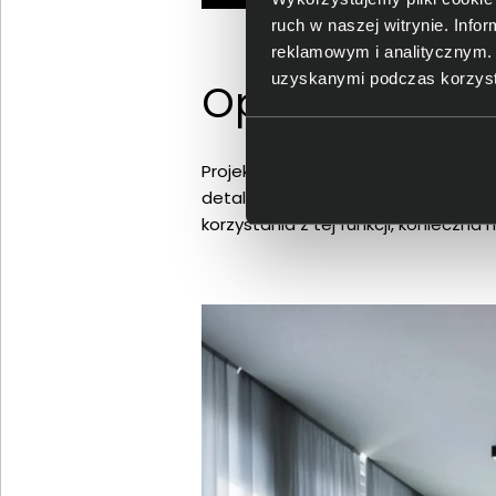
ruch w naszej witrynie. Inf
reklamowym i analitycznym. 
uzyskanymi podczas korzysta
Optoma ZK450 
Projektor Optoma ZK450 posiada tryb
detale. Tryb ten starannie zaproje
korzystania z tej funkcji, konieczn