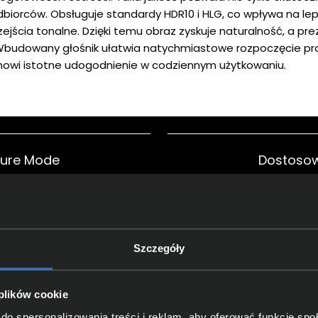
biorców. Obsługuje standardy HDR10 i HLG, co wpływa na le
zejścia tonalne. Dzięki temu obraz zyskuje naturalność, a pre
e. Wbudowany głośnik ułatwia natychmiastowe rozpoczęcie p
nowi istotne udogodnienie w codziennym użytkowaniu.
ture Mode
Dostosow
Szczegóły
 obraz
Wysoka ja
 plików cookie
do spersonalizowania treści i reklam, aby oferować funkcje sp