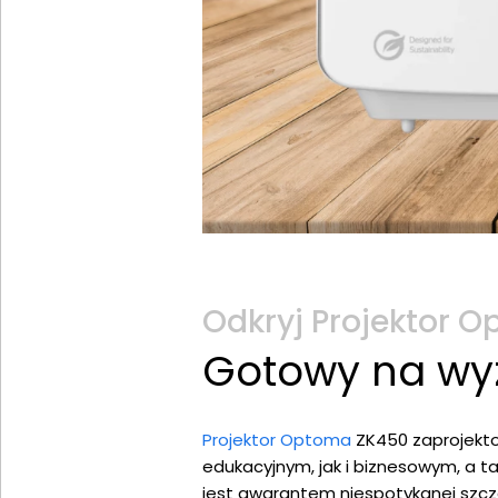
Odkryj Projektor 
Gotowy na wy
Projektor Optoma
ZK450 zaprojekto
edukacyjnym, jak i biznesowym, a ta
jest gwarantem niespotykanej szcze