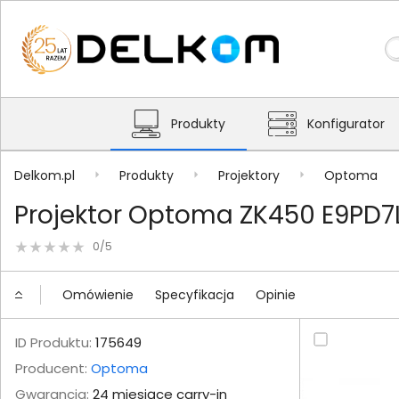
Produkty
Konfigurator
Delkom.pl
Produkty
Projektory
Optoma
Projektor Optoma ZK450 E9PD7
0/5
Omówienie
Specyfikacja
Opinie
ID Produktu:
175649
Producent:
Optoma
Gwarancja:
24 miesiące carry-in