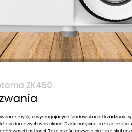
Optoma ZK450
zwania
wano z myślą o wymagających środowiskach. Urządzenie sp
kże w domowych warunkach. Dzięki natywnej rozdzielczości 4K
gółowości i ostrości. Taka jakość pozwala nie tylko skutecz