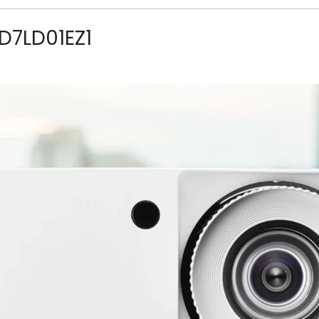
D7LD01EZ1