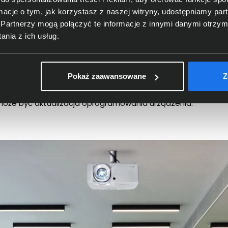
ormacje o tym, jak korzystasz z naszej witryny, udostępniamy p
Partnerzy mogą połączyć te informacje z innymi danymi otrzym
nia z ich usług.
z Golf Sim Picture Mod
Pokaż zaawansowane
Z
 obrazu Golf Sim Picture Mode, który zapewnia realistyczne 
ktowano, aby zapewnić optymalną gradację kolorów dla zest
a może być aktualizacja oprogramowania urządzenia.