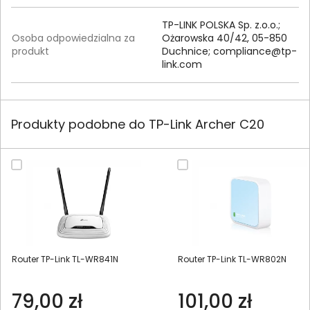
TP-LINK POLSKA Sp. z.o.o.;
Osoba odpowiedzialna za
Ożarowska 40/42, 05-850
produkt
Duchnice;
compliance@tp-
link.com
Produkty podobne do TP-Link Archer C20
Router TP-Link TL-WR841N
Router TP-Link TL-WR802N
79,00 zł
101,00 zł