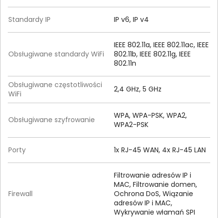
Standardy IP
IP v6, IP v4
IEEE 802.11a, IEEE 802.11ac, IEEE
Obsługiwane standardy WiFi
802.11b, IEEE 802.11g, IEEE
802.11n
Obsługiwane częstotliwości
2,4 GHz, 5 GHz
WiFi
WPA, WPA-PSK, WPA2,
Obsługiwane szyfrowanie
WPA2-PSK
Porty
1x RJ-45 WAN, 4x RJ-45 LAN
Filtrowanie adresów IP i
MAC, Filtrowanie domen,
Firewall
Ochrona DoS, Wiązanie
adresów IP i MAC,
Wykrywanie włamań SPI