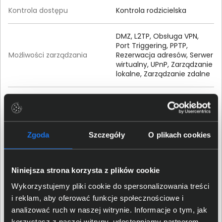
Kontrola dostępu
Kontrola rodzicielska
DMZ, L2TP, Obsługa VPN,
Port Triggering, PPTP,
Możliwości zarządzania
Rezerwacja adresów, Serwer
wirtualny, UPnP, Zarządzanie
lokalne, Zarządzanie zdalne
Gwarancja
Typ gwarancji
Producenta
Zgoda
Szczegóły
O plikach cookies
Czas trwania gwarancji
36 miesięcy
Niniejsza strona korzysta z plików cookie
Wykorzystujemy pliki cookie do spersonalizowania treści
Właściwości fizyczne
i reklam, aby oferować funkcje społecznościowe i
analizować ruch w naszej witrynie. Informacje o tym, jak
Wysokość (mm)
33,6
korzystasz z naszej witryny, udostępniamy partnerom