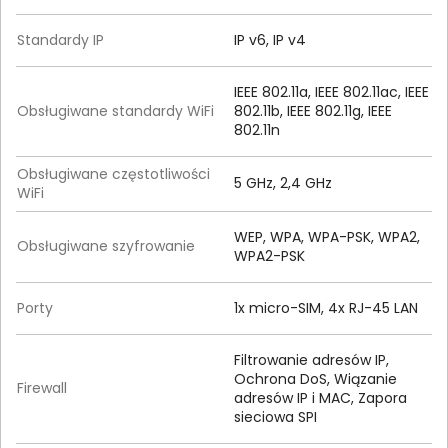
Standardy IP
IP v6, IP v4
IEEE 802.11a, IEEE 802.11ac, IEEE
Obsługiwane standardy WiFi
802.11b, IEEE 802.11g, IEEE
802.11n
Obsługiwane częstotliwości
5 GHz, 2,4 GHz
WiFi
WEP, WPA, WPA-PSK, WPA2,
Obsługiwane szyfrowanie
WPA2-PSK
Porty
1x micro-SIM, 4x RJ-45 LAN
Filtrowanie adresów IP,
Ochrona DoS, Wiązanie
Firewall
adresów IP i MAC, Zapora
sieciowa SPI