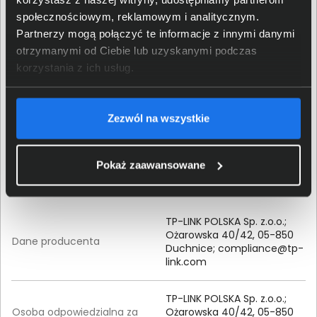
społecznościowym, reklamowym i analitycznym.
Szerokość (mm)
202
Partnerzy mogą połączyć te informacje z innymi danymi
otrzymanymi od Ciebie lub uzyskanymi podczas
Głębokość (mm)
141
korzystania z ich usług.
Jeden z portów LAN może
Dodatkowe informacje
pełnić także funkcję portu
Zezwól na wszystkie
WAN
Pokaż zaawansowane
Szczegóły dotyczące zgodności produktu z
przepisami
TP-LINK POLSKA Sp. z.o.o.;
Ożarowska 40/42, 05-850
Dane producenta
Duchnice;
compliance@tp-
link.com
TP-LINK POLSKA Sp. z.o.o.;
Osoba odpowiedzialna za
Ożarowska 40/42, 05-850