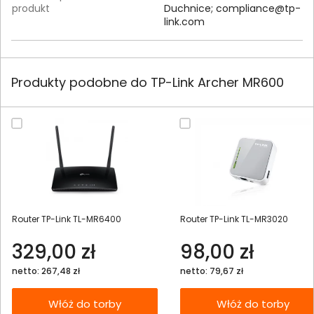
produkt
Duchnice;
compliance@tp-
link.com
Produkty podobne do TP-Link Archer MR600
Router TP-Link TL-MR6400
Router TP-Link TL-MR3020
329,00 zł
98,00 zł
netto: 267,48 zł
netto: 79,67 zł
Włóż do torby
Włóż do torby