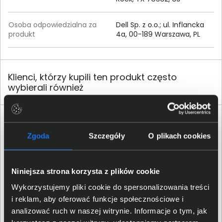
Osoba odpowiedzialna za
Dell Sp. z o.o.; ul. Inflancka
produkt
4a, 00-189 Warszawa, PL
Klienci, którzy kupili ten produkt często
wybierali również
Zgoda
Szczegóły
O plikach cookies
Niniejsza strona korzysta z plików cookie
Rozszerzenie gwarancji Dell All
Wykorzystujemy pliki cookie do spersonalizowania treści
Latitude do 5 lat ADP 474-BBCH
i reklam, aby oferować funkcje społecznościowe i
347,00 zł
analizować ruch w naszej witrynie. Informacje o tym, jak