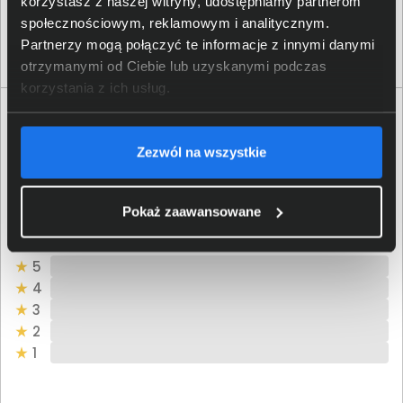
korzystasz z naszej witryny, udostępniamy partnerom
netto: 282,11 zł
społecznościowym, reklamowym i analitycznym.
Partnerzy mogą połączyć te informacje z innymi danymi
Włóż do torby
otrzymanymi od Ciebie lub uzyskanymi podczas
korzystania z ich usług.
Opinie o produkcie
Zezwól na wszystkie
Oceń produkt
0/5
0 - ilość opinii o produkcie
Pokaż zaawansowane
5
4
3
2
1