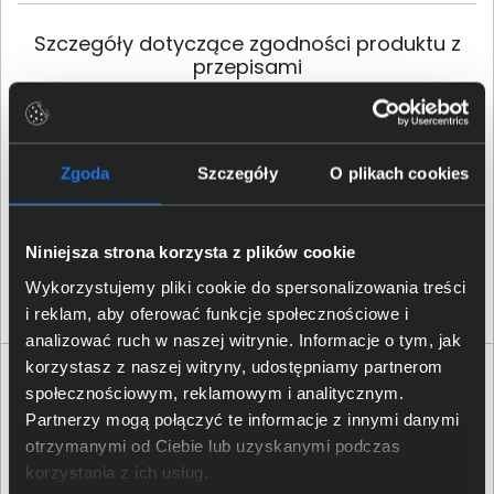
Szczegóły dotyczące zgodności produktu z
przepisami
HP Inc.; 1501 Page Mill Road,
Palo Alto, CA 94304, United
Dane producenta
States; Phone:+ 1 650-857-
Zgoda
Szczegóły
O plikach cookies
1501
HP REG 23010; 08028
Niniejsza strona korzysta z plików cookie
Osoba odpowiedzialna za
Barcelona, Spain; Email
produkt
contact:
reg@hp.com
Wykorzystujemy pliki cookie do spersonalizowania treści
i reklam, aby oferować funkcje społecznościowe i
analizować ruch w naszej witrynie. Informacje o tym, jak
korzystasz z naszej witryny, udostępniamy partnerom
Opinie o produkcie
społecznościowym, reklamowym i analitycznym.
Partnerzy mogą połączyć te informacje z innymi danymi
Oceń produkt
otrzymanymi od Ciebie lub uzyskanymi podczas
korzystania z ich usług.
0 - ilość opinii o produkcie