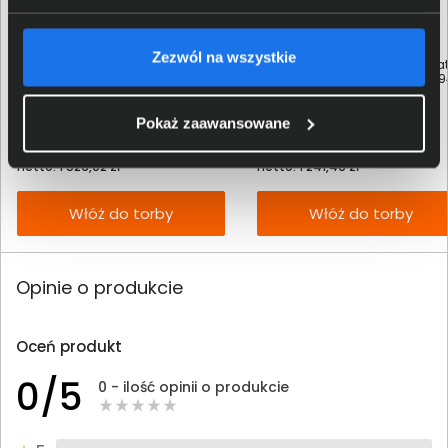
Zezwól na wszystkie
Rozszerzenie gwarancji do 3 lat
Rozszerzenie gwarancji do 3 la
dla Logitech Rally Bar - 994-
dla Logitech Rally Bar Mini - 9
000137
000138
Pokaż zaawansowane
1 877,00 zł
1 527,00 zł
netto: 1 526,02 zł
netto: 1 241,46 zł
Włóż do torby
Włóż do torby
Opinie o produkcie
Oceń produkt
0/5
0 - ilość opinii o produkcie