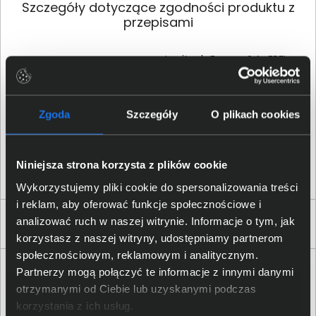
Szczegóły dotyczące zgodności produktu z
przepisami
Logitech Europe S.A.; EPFL -
Dane producenta
Quartier de l’Innovation, CH
- 1015 Lausanne, Switzerland
Zgoda
Szczegóły
O plikach cookies
Logitech Europe S.
A.
;
Osoba odpowiedzialna za
Catharijnesingel 47, 3511GC
produkt
Utrecht, The Netherlands;
https:/
/
support.
logi.
com
Niniejsza strona korzysta z plików cookie
Wykorzystujemy pliki cookie do spersonalizowania treści
i reklam, aby oferować funkcje społecznościowe i
analizować ruch w naszej witrynie. Informacje o tym, jak
Produkty podobne
korzystasz z naszej witryny, udostępniamy partnerom
społecznościowym, reklamowym i analitycznym.
Partnerzy mogą połączyć te informacje z innymi danymi
otrzymanymi od Ciebie lub uzyskanymi podczas
korzystania z ich usług.