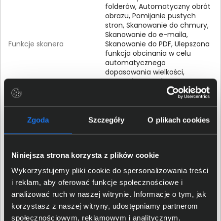
folderów, Automatyczny obrót
obrazu, Pomijanie pustych
stron, Skanowanie do chmury,
Skanowanie do e-maila,
Funkcje skanera
Skanowanie do PDF, Ulepszona
funkcja obcinania w celu
automatycznego
dopasowania wielkości,
Usuwanie otworów po
dziurkaczu, Skanowanie do
folderu, Przywracanie kolorów,
Korekta barw
Zgoda
Szczegóły
O plikach cookies
Komunikacja
Niniejsza strona korzysta z plików cookie
Porty komunikacji
USB 3.0
Wykorzystujemy pliki cookie do spersonalizowania treści
i reklam, aby oferować funkcje społecznościowe i
Typ bezprzewodowej
802.11 b/g/n
analizować ruch w naszej witrynie. Informacje o tym, jak
karty sieciowej
korzystasz z naszej witryny, udostępniamy partnerom
społecznościowym, reklamowym i analitycznym.