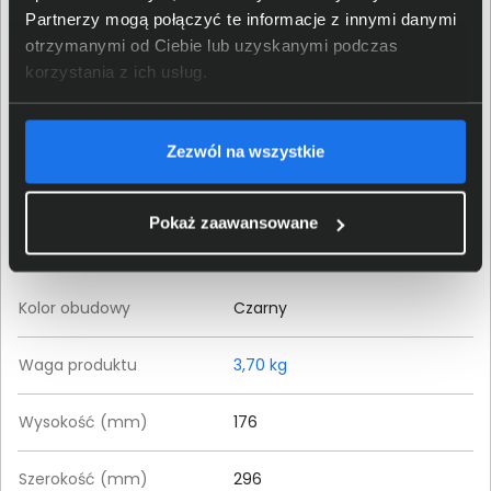
Gwarancja
Partnerzy mogą połączyć te informacje z innymi danymi
otrzymanymi od Ciebie lub uzyskanymi podczas
Typ gwarancji
Producenta
korzystania z ich usług.
Czas trwania gwarancji
12 miesięcy
Zezwól na wszystkie
Szczegółowe warunki
Pobierz
gwarancji
Pokaż zaawansowane
Właściwości fizyczne
Kolor obudowy
Czarny
Waga produktu
3,70 kg
Wysokość (mm)
176
Szerokość (mm)
296‎