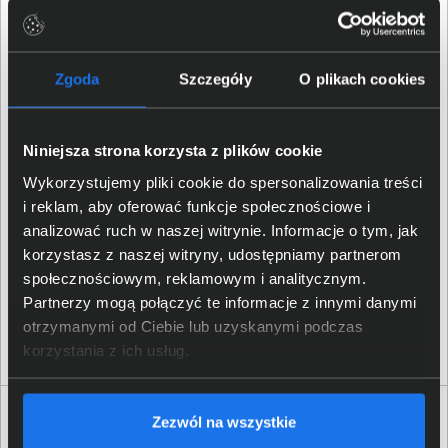
przekosów czy automatyczne obracanie. Document
Capture Pro jest prostym w obsłudze rozwiązaniem do
skanowania i zapisywania elektronicznych dokumentów
Zgoda
Szczegóły
O plikach cookies
za pomocą jednego przycisku.
Niniejsza strona korzysta z plików cookie
Wykorzystujemy pliki cookie do spersonalizowania treści
i reklam, aby oferować funkcje społecznościowe i
analizować ruch w naszej witrynie. Informacje o tym, jak
korzystasz z naszej witryny, udostępniamy partnerom
społecznościowym, reklamowym i analitycznym.
Partnerzy mogą połączyć te informacje z innymi danymi
otrzymanymi od Ciebie lub uzyskanymi podczas
korzystania z ich usług.
Specyfikacja techniczna Epson WorkForce DS-
Zezwól na wszystkie
770II