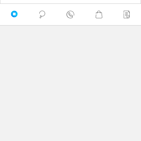
Zaufali nam
Newsletter
Nie przegap żadnej promocji!
Podaj adres e-mail
Akceptuję
regulamin
sklepu oraz zapoznałem/am się