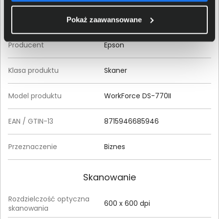
Produkt
Pokaż zaawansowane
Producent
Epson
Klasa produktu
Skaner
Model produktu
WorkForce DS-770II
EAN / GTIN-13
8715946685946
Przeznaczenie
Biznes
Skanowanie
Rozdzielczość optyczna
600 x 600 dpi
skanowania