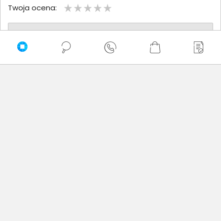
Twoja ocena:
Twoje imię
Twoja opinia
Dodaj opinię
Brak wystawionych opinii
Zaufali nam