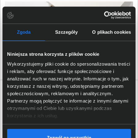
Zgoda
Szczegóły
O plikach cookies
Niniejsza strona korzysta z plików cookie
Wykorzystujemy pliki cookie do spersonalizowania treści
i reklam, aby oferować funkcje społecznościowe i
analizować ruch w naszej witrynie. Informacje o tym, jak
korzystasz z naszej witryny, udostępniamy partnerom
Specyfikacja techniczna Epson WorkForce DS-
społecznościowym, reklamowym i analitycznym.
80W
Partnerzy mogą połączyć te informacje z innymi danymi
otrzymanymi od Ciebie lub uzyskanymi podczas
Produkt
korzystania z ich usług.
Producent
Epson
Zezwól na wszystkie