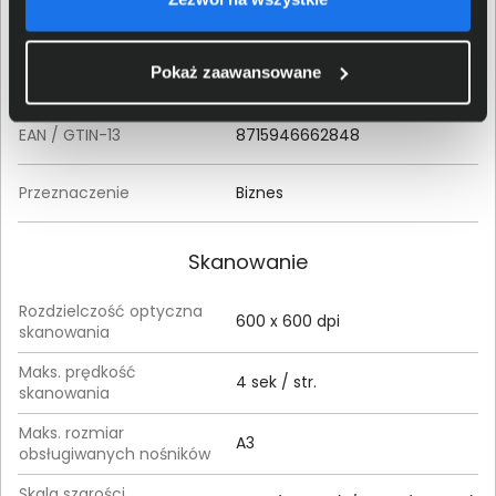
Klasa produktu
Skaner
Pokaż zaawansowane
Model produktu
WorkForce DS-80W
EAN / GTIN-13
8715946662848
Przeznaczenie
Biznes
Skanowanie
Rozdzielczość optyczna
600 x 600 dpi
skanowania
Maks. prędkość
4 sek / str.
skanowania
Maks. rozmiar
A3
obsługiwanych nośników
Skala szarości