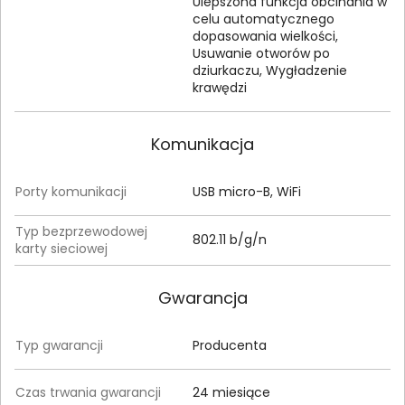
Ulepszona funkcja obcinania w
celu automatycznego
dopasowania wielkości,
Usuwanie otworów po
dziurkaczu, Wygładzenie
krawędzi
Komunikacja
Porty komunikacji
USB micro-B, WiFi
Typ bezprzewodowej
802.11 b/g/n
karty sieciowej
Gwarancja
Typ gwarancji
Producenta
Czas trwania gwarancji
24 miesiące