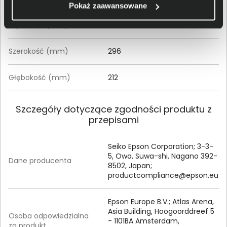
Pokaż zaawansowane
Wysokość (mm)
217
Szerokość (mm)
296‎
Głębokość (mm)
212
Szczegóły dotyczące zgodności produktu z
przepisami
Seiko Epson Corporation; 3-3-
5, Owa, Suwa-shi, Nagano 392-
Dane producenta
8502, Japan;
productcompliance@epson.eu
Epson Europe B.V.; Atlas Arena,
Asia Building, Hoogoorddreef 5
Osoba odpowiedzialna
- 1101BA Amsterdam,
za produkt