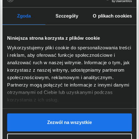
Porty komunikacji
RJ-45, USB, WiFi
Typ bezprzewodowej
Zgoda
Szczegóły
O plikach cookies
802.11 b/g/n
karty sieciowej
Gwarancja
Niniejsza strona korzysta z plików cookie
Wykorzystujemy pliki cookie do spersonalizowania treści
Typ gwarancji
Producenta
i reklam, aby oferować funkcje społecznościowe i
analizować ruch w naszej witrynie. Informacje o tym, jak
Czas trwania gwarancji
12 miesięcy
korzystasz z naszej witryny, udostępniamy partnerom
społecznościowym, reklamowym i analitycznym.
Szczegółowe warunki
Partnerzy mogą połączyć te informacje z innymi danymi
Pobierz
gwarancji
otrzymanymi od Ciebie lub uzyskanymi podczas
korzystania z ich usług.
Właściwości fizyczne
Kolor obudowy
Biały, Czarny
Zezwól na wszystkie
Waga produktu
3,70 kg