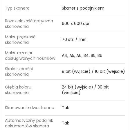
Typ skanera
Skaner z podajnikiem
Rozdzielczość optyczna
600 x 600 dpi
skanowania
Maks. prędkość
70 str. / min
skanowania
Maks. rozmiar
A4, A5, A6, B4, B5, B6
obsługiwanych nośników
Skala szarości
8 bit (wyjście) / 10 bit (wejście)
skanowania
Głębia koloru
24 bit (wyjście) / 30 bit
skanowania
(wejście)
Skanowanie dwustronne
Tak
Automatyczny podajnik
Tak
dokumentów skanera