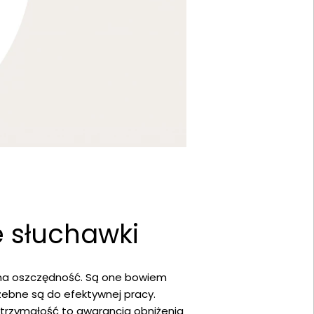
e słuchawki
na oszczędność. Są one bowiem
zebne są do efektywnej pracy.
trzymałość to gwarancja obniżenia