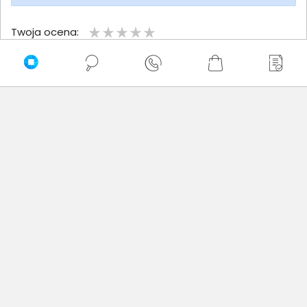
Twoja ocena:
Twoje imię
Twoja opinia
Dodaj opinię
Brak wystawionych opinii