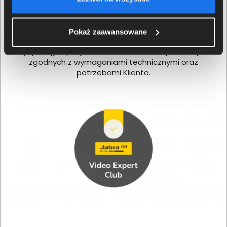
Certyfikat Jabra Video Expert Club, który posiada nasza
firma, daje pewność, że wiedza, doświadczenie i
Pokaż zaawansowane
umiejętności naszych ekspertów, zapewnią dobór
najlepszego sprzętu do wideokonferencji i rozwiązań
zgodnych z wymaganiami technicznymi oraz
potrzebami Klienta.