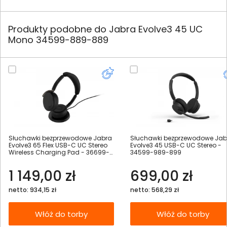
Produkty podobne do Jabra Evolve3 45 UC
Mono 34599-889-889
Słuchawki bezprzewodowe Jabra
Słuchawki bezprzewodowe Jab
Evolve3 65 Flex USB-C UC Stereo
Evolve3 45 USB-C UC Stereo -
Wireless Charging Pad - 36699-
34599-989-899
989-889
1 149,00 zł
699,00 zł
netto: 934,15 zł
netto: 568,29 zł
Włóż do torby
Włóż do torby