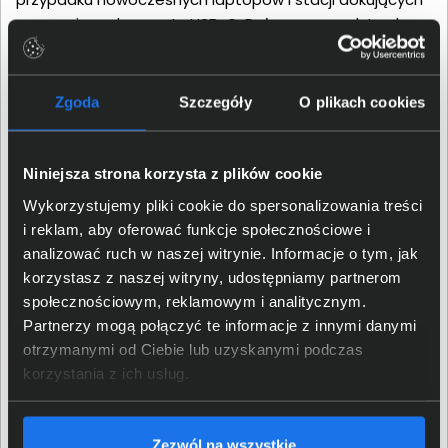
wyposażonych w porty USB-C. Dołączona podstawka
pozwala wygodnie odkładać zestaw pomiędzy
spotkaniami i pomaga utrzymać porządek na biurku, a
czas pracy sięgający do 21 godzin rozmów pozwala
Zgoda
Szczegóły
O plikach cookies
zachować gotowość do działania przez cały dzień.
Niniejsza strona korzysta z plików cookie
Wykorzystujemy pliki cookie do spersonalizowania treści
i reklam, aby oferować funkcje społecznościowe i
analizować ruch w naszej witrynie. Informacje o tym, jak
korzystasz z naszej witryny, udostępniamy partnerom
społecznościowym, reklamowym i analitycznym.
Partnerzy mogą połączyć te informacje z innymi danymi
otrzymanymi od Ciebie lub uzyskanymi podczas
korzystania z ich usług.
Jabra Video Expert Club
Zezwól na wszystkie