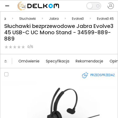
oria
Słuchawki
Jabra
Evolve3
Evolve3 45
Słuchawki bezprzewodowe Jabra Evolve3
45 USB-C UC Mono Stand - 34599-889-
889
0/5
Omówienie
Specyfikacja
Rekomendacje
Opin
PRZEDSPRZEDAŻ