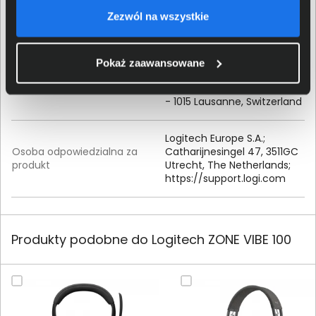
Zezwól na wszystkie
Szczegóły dotyczące zgodności produktu z
przepisami
Pokaż zaawansowane
Logitech Europe S.A.; EPFL -
Dane producenta
Quartier de l’Innovation, CH
- 1015 Lausanne, Switzerland
Logitech Europe S.
A.
;
Osoba odpowiedzialna za
Catharijnesingel 47, 3511GC
produkt
Utrecht, The Netherlands;
https:/
/
support.
logi.
com
Produkty podobne do Logitech ZONE VIBE 100