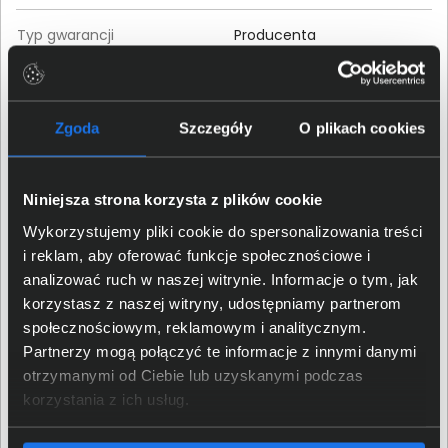
Typ gwarancji
Producenta
Czas trwania gwarancji
24 miesiące
Zgoda
Szczegóły
O plikach cookies
Kolor produktu
Biały
Waga produktu
0,185 kg
Niniejsza strona korzysta z plików cookie
Wykorzystujemy pliki cookie do spersonalizowania treści
Wysokość (mm)
183
i reklam, aby oferować funkcje społecznościowe i
analizować ruch w naszej witrynie. Informacje o tym, jak
Szerokość (mm)
170
korzystasz z naszej witryny, udostępniamy partnerom
społecznościowym, reklamowym i analitycznym.
Głębokość (mm)
73
Partnerzy mogą połączyć te informacje z innymi danymi
otrzymanymi od Ciebie lub uzyskanymi podczas
Przewód ładowania USB-C
korzystania z ich usług.
Wyposażenie
Etui podróżne