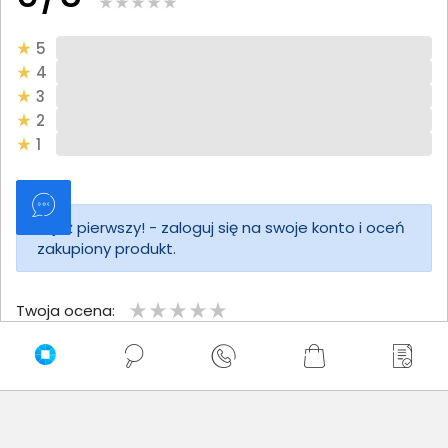
5
4
3
2
1
Bądź pierwszy! - zaloguj się na swoje konto i oceń
zakupiony produkt.
Twoja ocena:
Twoje imię
Twoja opinia