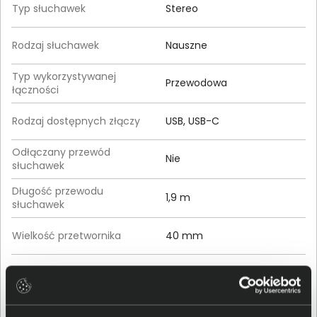
Typ słuchawek
Stereo
Rodzaj słuchawek
Nauszne
Typ wykorzystywanej
Przewodowa
łączności
Rodzaj dostępnych złączy
USB, USB-C
Odłączany przewód
Nie
słuchawek
Długość przewodu
1,9 m
słuchawek
Wielkość przetwornika
40 mm
Regulacja głośności
Tak
Zakres częstotliwości
20 - 16000 Hz