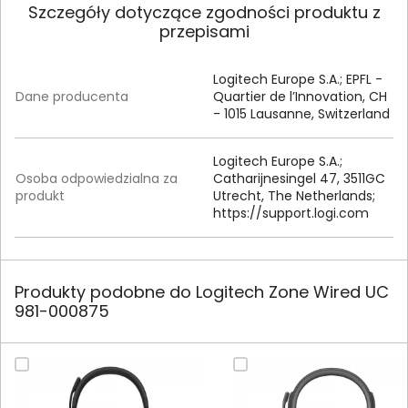
Szczegóły dotyczące zgodności produktu z
przepisami
Logitech Europe S.A.; EPFL -
Dane producenta
Quartier de l’Innovation, CH
- 1015 Lausanne, Switzerland
Logitech Europe S.
A.
;
Osoba odpowiedzialna za
Catharijnesingel 47, 3511GC
produkt
Utrecht, The Netherlands;
https:/
/
support.
logi.
com
Produkty podobne do Logitech Zone Wired UC
981-000875