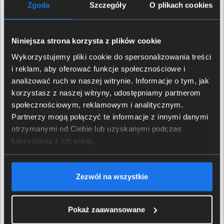
Zgoda
Szczegóły
O plikach cookies
Czułość słuchawek
99 dB
Niniejsza strona korzysta z plików cookie
Impedancja słuchawek
32 Ohm
Wykorzystujemy pliki cookie do spersonalizowania treści
i reklam, aby oferować funkcje społecznościowe i
Mikrofon
Tak
analizować ruch w naszej witrynie. Informacje o tym, jak
korzystasz z naszej witryny, udostępniamy partnerom
Czułość mikrofonu
-48 dBV/Pa
społecznościowym, reklamowym i analitycznym.
Partnerzy mogą połączyć te informacje z innymi danymi
Pasmo przenoszenia
100 - 16000 Hz
otrzymanymi od Ciebie lub uzyskanymi podczas
mikrofonu
korzystania z ich usług.
Wyłącznik/wyciszenie
Tak
mikrofonu
Zezwól na wszystkie
DSP - Cyfrowe
Obsługiwane technologie
przetwarzanie sygnału
Pokaż zaawansowane
Funkcje słuchawek
Logi Tune