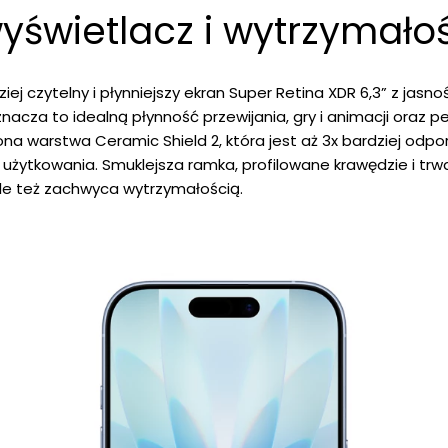
yświetlacz i wytrzymało
dziej czytelny i płynniejszy ekran Super Retina XDR 6,3” z jas
znacza to idealną płynność przewijania, gry i animacji oraz
ona warstwa Ceramic Shield 2, która jest aż 3x bardziej od
użytkowania. Smuklejsza ramka, profilowane krawędzie i trwa
ale też zachwyca wytrzymałością.