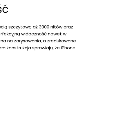
ść
nością szczytową aż 3000 nitów oraz
 perfekcyjną widoczność nawet w
porna na zarysowania, a zredukowane
ła konstrukcja sprawiają, że iPhone