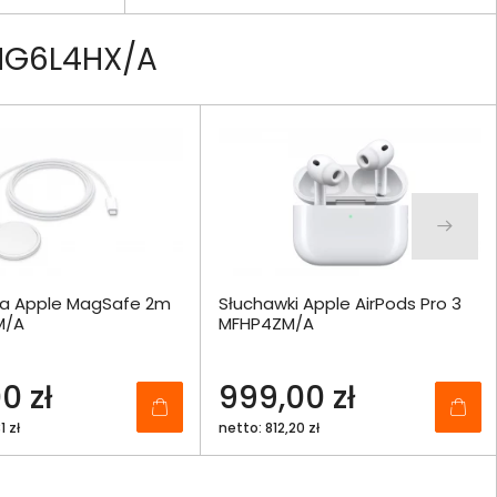
 MG6L4HX/A
a Apple MagSafe 2m
Słuchawki Apple AirPods Pro 3
M/A
MFHP4ZM/A
0 zł
999,00 zł
1 zł
netto: 812,20 zł