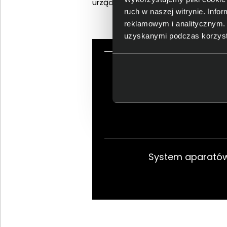
urządzenie niezawodne w każdej syt
ruch w naszej witrynie. Inf
reklamowym i analitycznym. 
uzyskanymi podczas korzysta
Wyróżnia go wy
wytrzym
System aparatów