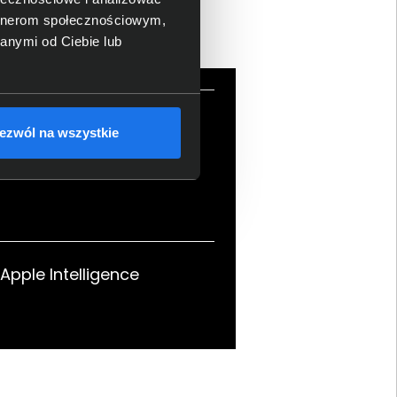
artnerom społecznościowym,
anymi od Ciebie lub
 Center Stage 18 MP
ezwól na wszystkie
 Apple Intelligence